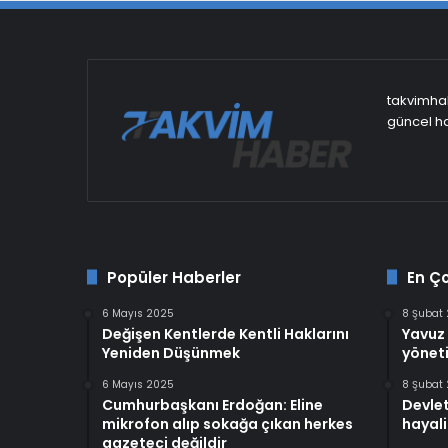
takvimhab
güncel ha
Popüler Haberler
En Ç
6 Mayıs 2025
8 Şubat
Değişen Kentlerde Kentli Haklarını
Yavuz 
Yeniden Düşünmek
yöneti
6 Mayıs 2025
8 Şubat
Cumhurbaşkanı Erdoğan: Eline
Devlet
mikrofon alıp sokağa çıkan herkes
hayali
gazeteci değildir