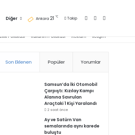
Kayıt Ol
Kenar Bölmesi
Arama yap ..
℃
21
Diğer
Takip
Ankara
zlilik Politikası
Kullanım Politikası
Reklam
İletişim
Son Eklenen
Popüler
Yorumlar
Samsun’da İki Otomobil
Çarpıştı: Kızılay Kampı
Alanına Savrulan
Araçtaki 1 Kişi Yaralandı
2 saat önce
Ay ve Satürn Van
semalarında aynı karede
buluştu