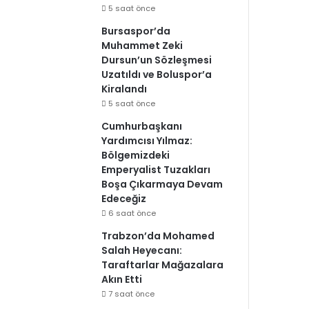
5 saat önce
Bursaspor’da
Muhammet Zeki
Dursun’un Sözleşmesi
Uzatıldı ve Boluspor’a
Kiralandı
5 saat önce
Cumhurbaşkanı
Yardımcısı Yılmaz:
Bölgemizdeki
Emperyalist Tuzakları
Boşa Çıkarmaya Devam
Edeceğiz
6 saat önce
Trabzon’da Mohamed
Salah Heyecanı:
Taraftarlar Mağazalara
Akın Etti
7 saat önce