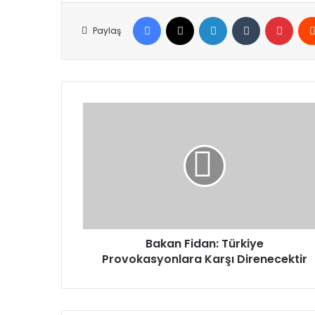
Facebook
X
LinkedIn
Tumblr
Pinte
Paylaş
Bakan
Fidan:
Türkiye
Provokasyonlara
Karşı
Direnecektir
Bakan Fidan: Türkiye
Provokasyonlara Karşı Direnecektir