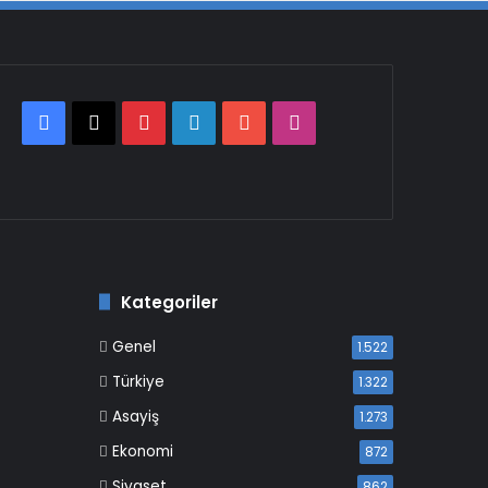
Facebook
X
Pinterest
LinkedIn
YouTube
Instagram
Kategoriler
Genel
1.522
Türkiye
1.322
Asayiş
1.273
Ekonomi
872
Siyaset
862