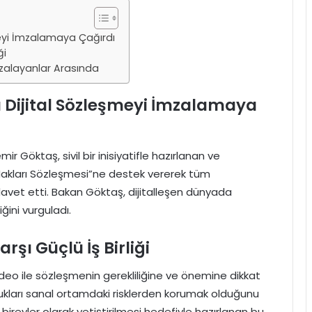
eyi İmzalamaya Çağırdı
ği
zalayanlar Arasında
 Dijital Sözleşmeyi İmzalamaya
r Göktaş, sivil bir inisiyatifle hazırlanan ve
akları Sözleşmesi”ne destek vererek tüm
vet etti. Bakan Göktaş, dijitalleşen dünyada
ğini vurguladı.
rşı Güçlü İş Birliği
eo ile sözleşmenin gerekliliğine ve önemine dikkat
kları sanal ortamdaki risklerden korumak olduğunu
i bireyler olarak yetiştirilmesi hedefiyle hazırlanan bu