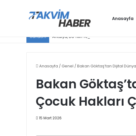
Anasayfa
Antalya, D8 Yılın Turizm Şehri seçildi
Gündem
Anasayfa
/
Genel
/
Bakan Göktaş’tan Dijital Düny
Bakan Göktaş’ta
Çocuk Hakları Ç
15 Mart 2026