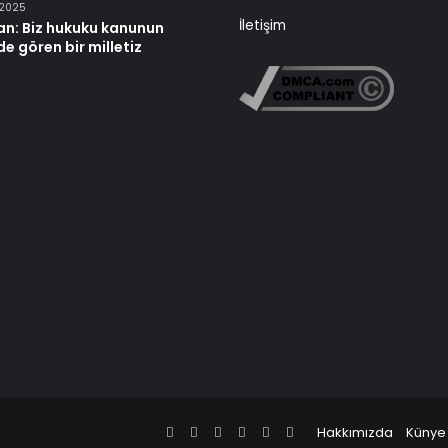
 2025
İletişim
an: Biz hukuku kanunun
e gören bir milletiz
Facebook
X
Pinterest
LinkedIn
YouTube
Instagram
Hakkımızda
Künye