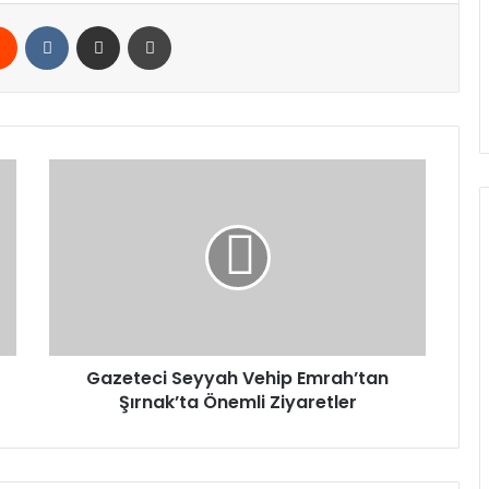
rest
Reddit
VKontakte
E-Posta ile paylaş
Yazdır
Gazeteci
Seyyah
Vehip
Emrah’tan
Şırnak’ta
Önemli
Ziyaretler
Gazeteci Seyyah Vehip Emrah’tan
Şırnak’ta Önemli Ziyaretler