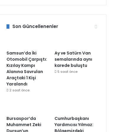
Son Güncellenenler
Samsun’da İki
Ay ve Satürn Van
Otomobil Çarpıştı:
semalarında aynı
Kızılay Kampı
karede buluştu
Alanına Savrulan
5 saat önce
Araçtaki 1 Kişi
Yaralandı
2 saat önce
Bursaspor’da
Cumhurbaşkanı
Muhammet Zeki
Yardımcısı Yılmaz:
Dursun’un
Bölgemizdeki