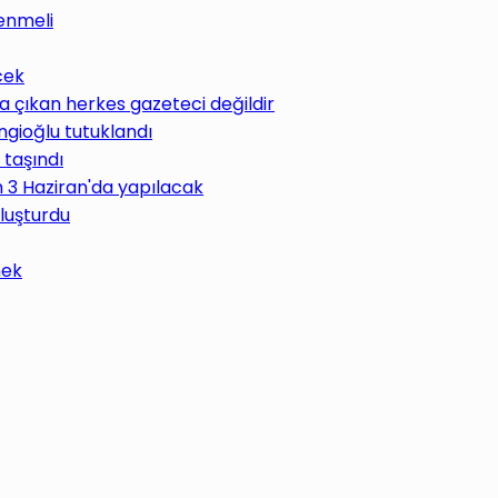
enmeli
cek
 çıkan herkes gazeteci değildir
ngioğlu tutuklandı
 taşındı
im 3 Haziran'da yapılacak
uluşturdu
mek