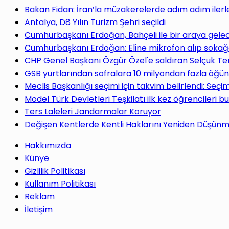
yap
Bakan Fidan: İran’la müzakerelerde adım adım ilerl
Antalya, D8 Yılın Turizm Şehri seçildi
Cumhurbaşkanı Erdoğan, Bahçeli ile bir araya gele
Cumhurbaşkanı Erdoğan: Eline mikrofon alıp sokağa
CHP Genel Başkanı Özgür Özel'e saldıran Selçuk Te
...
GSB yurtlarından sofralara 10 milyondan fazla öğün
Meclis Başkanlığı seçimi için takvim belirlendi: Seç
Model Türk Devletleri Teşkilatı ilk kez öğrencileri b
Ters Laleleri Jandarmalar Koruyor
Değişen Kentlerde Kentli Haklarını Yeniden Düşün
Hakkımızda
Künye
Gizlilik Politikası
Kullanım Politikası
Reklam
İletişim