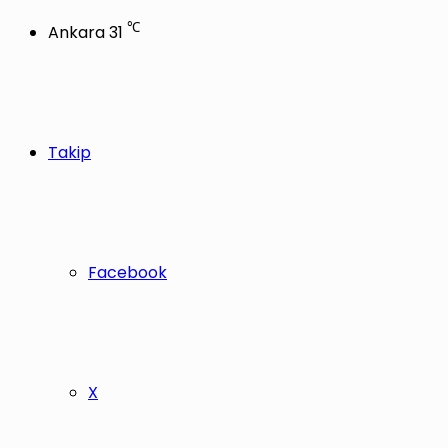
℃
Ankara
31
Takip
Facebook
X