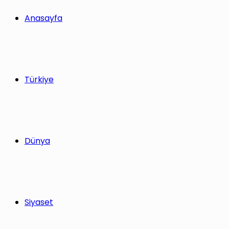
yap
Anasayfa
...
Türkiye
Dünya
Siyaset