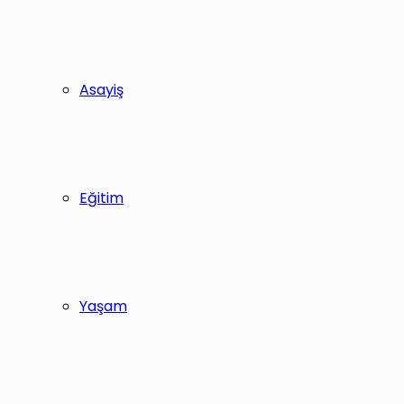
Asayiş
Eğitim
Yaşam