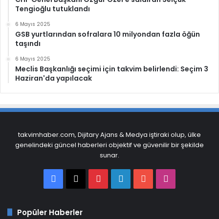
Tengioğlu tutuklandı
6 Mayıs 2025
GSB yurtlarından sofralara 10 milyondan fazla öğün
taşındı
6 Mayıs 2025
Meclis Başkanlığı seçimi için takvim belirlendi: Seçim 3
Haziran'da yapılacak
takvimhaber.com, Dijitary Ajans & Medya iştiraki olup, ülke
genelindeki güncel haberleri objektif ve güvenilir bir şekilde
sunar.
Facebook
X
Pinterest
LinkedIn
YouTube
Instagram
Popüler Haberler