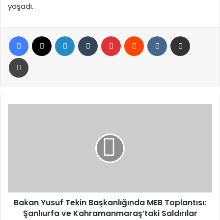
yaşadı.
Facebook
X
LinkedIn
Tumblr
Pinterest
Reddit
VKontakte
E-Posta ile paylaş
Yazdır
Bakan
Yusuf
Tekin
Başkanlığında
MEB
Toplantısı:
Şanlıurfa
ve
Kahramanmaraş’taki
Saldırılar
Bakan Yusuf Tekin Başkanlığında MEB Toplantısı:
Gündemde
Şanlıurfa ve Kahramanmaraş’taki Saldırılar