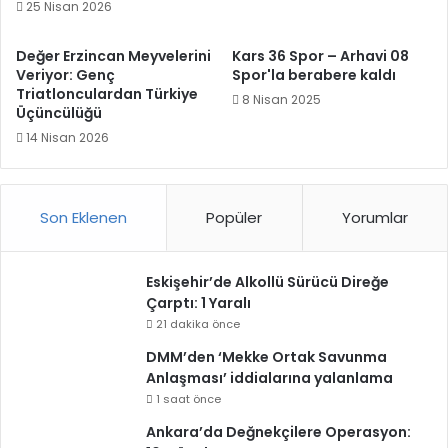
25 Nisan 2026
Değer Erzincan Meyvelerini
Kars 36 Spor – Arhavi 08
Veriyor: Genç
Spor'la berabere kaldı
Triatlonculardan Türkiye
8 Nisan 2025
Üçüncülüğü
14 Nisan 2026
Son Eklenen
Popüler
Yorumlar
Eskişehir’de Alkollü Sürücü Direğe
Çarptı: 1 Yaralı
21 dakika önce
DMM’den ‘Mekke Ortak Savunma
Anlaşması’ iddialarına yalanlama
1 saat önce
Ankara’da Değnekçilere Operasyon: