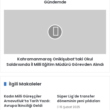
Gündemde
Kahramanmaraş
Onikişubat’taki
Okul
Saldırısında
İl
Milli
Eğitim
Müdürü
Görevden
Alındı
Kahramanmaraş Onikişubat’taki Okul
Saldırısında İl Milli Eğitim Müdürü Görevden Alındı
İlgili Makaleler
Kadın Milli Güreşçiler
Süper Lig'de transfer
Arnavutluk’ta Tarih Yazdı:
döneminin yeni yıldızları
Avrupa İkinciliği Geldi
15 Şubat 2025