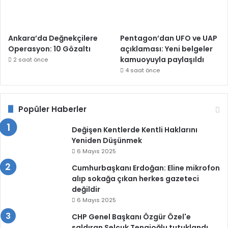
Ankara’da Değnekçilere
Pentagon’dan UFO ve UAP
Operasyon: 10 Gözaltı
açıklaması: Yeni belgeler
kamuoyuyla paylaşıldı
2 saat önce
4 saat önce
Popüler Haberler
Değişen Kentlerde Kentli Haklarını
Yeniden Düşünmek
6 Mayıs 2025
Cumhurbaşkanı Erdoğan: Eline mikrofon
alıp sokağa çıkan herkes gazeteci
değildir
6 Mayıs 2025
CHP Genel Başkanı Özgür Özel'e
saldıran Selçuk Tengioğlu tutuklandı