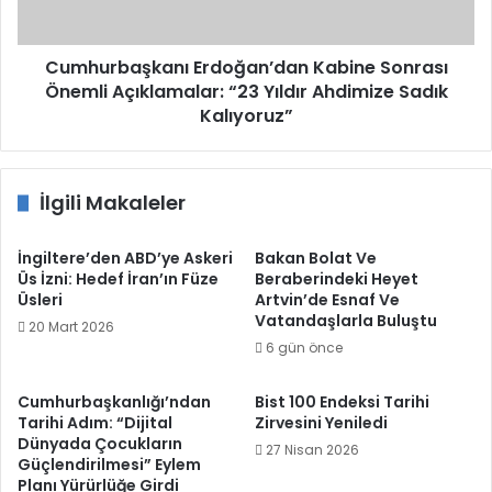
Yıldır
Ahdimize
Sadık
Cumhurbaşkanı Erdoğan’dan Kabine Sonrası
Kalıyoruz”
Önemli Açıklamalar: “23 Yıldır Ahdimize Sadık
Kalıyoruz”
İlgili Makaleler
İngiltere’den ABD’ye Askeri
Bakan Bolat Ve
Üs İzni: Hedef İran’ın Füze
Beraberindeki Heyet
Üsleri
Artvin’de Esnaf Ve
Vatandaşlarla Buluştu
20 Mart 2026
6 gün önce
Cumhurbaşkanlığı’ndan
Bist 100 Endeksi Tarihi
Tarihi Adım: “Dijital
Zirvesini Yeniledi
Dünyada Çocukların
27 Nisan 2026
Güçlendirilmesi” Eylem
Planı Yürürlüğe Girdi