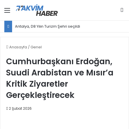
Menü
Ar
Antalya, D8 Yılın Turizm Şehri seçildi
Anasayfa
/
Genel
Cumhurbaşkanı Erdoğan,
Suudi Arabistan ve Mısır’a
Kritik Ziyaretler
Gerçekleştirecek
2 Şubat 2026