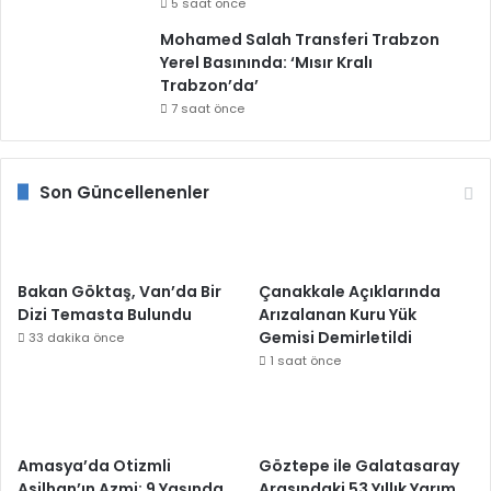
5 saat önce
Mohamed Salah Transferi Trabzon
Yerel Basınında: ‘Mısır Kralı
Trabzon’da’
7 saat önce
Son Güncellenenler
Bakan Göktaş, Van’da Bir
Çanakkale Açıklarında
Dizi Temasta Bulundu
Arızalanan Kuru Yük
Gemisi Demirletildi
33 dakika önce
1 saat önce
Amasya’da Otizmli
Göztepe ile Galatasaray
Asilhan’ın Azmi: 9 Yaşında
Arasındaki 53 Yıllık Yarım