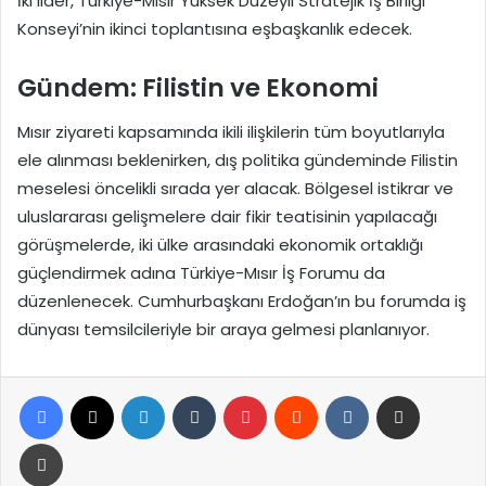
İki lider, Türkiye-Mısır Yüksek Düzeyli Stratejik İş Birliği
Konseyi’nin ikinci toplantısına eşbaşkanlık edecek.
Gündem: Filistin ve Ekonomi
Mısır ziyareti kapsamında ikili ilişkilerin tüm boyutlarıyla
ele alınması beklenirken, dış politika gündeminde Filistin
meselesi öncelikli sırada yer alacak. Bölgesel istikrar ve
uluslararası gelişmelere dair fikir teatisinin yapılacağı
görüşmelerde, iki ülke arasındaki ekonomik ortaklığı
güçlendirmek adına Türkiye-Mısır İş Forumu da
düzenlenecek. Cumhurbaşkanı Erdoğan’ın bu forumda iş
dünyası temsilcileriyle bir araya gelmesi planlanıyor.
Facebook
X
LinkedIn
Tumblr
Pinterest
Reddit
VKontakte
E-Posta ile paylaş
Yazdır