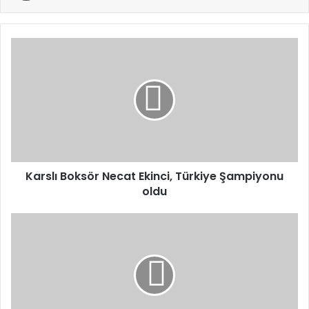
Karslı
Boksör
Necat
Ekinci, Türkiye
Şampiyonu
oldu
Karslı Boksör Necat Ekinci, Türkiye Şampiyonu
oldu
Cumhurbaşkanı
Erdoğan’dan
Kabine
Sonrası
Önemli
Açıklamalar:
“23