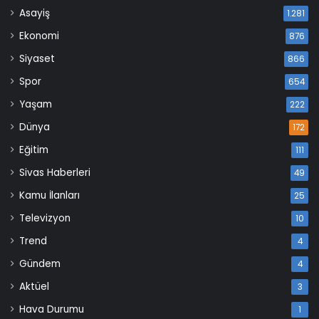
Asayiş
1.281
Ekonomi
876
Siyaset
866
Spor
654
Yaşam
222
Dünya
172
Eğitim
111
Sivas Haberleri
49
Kamu İlanları
25
Televizyon
10
Trend
4
Gündem
4
Aktüel
3
Hava Durumu
1