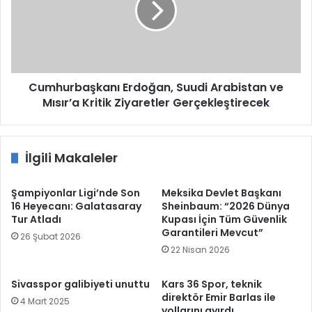
ve
Mısır’a
Kritik
Ziyaretler
Gerçekleştirecek
Cumhurbaşkanı Erdoğan, Suudi Arabistan ve
Mısır’a Kritik Ziyaretler Gerçekleştirecek
İlgili Makaleler
Şampiyonlar Ligi’nde Son
Meksika Devlet Başkanı
16 Heyecanı: Galatasaray
Sheinbaum: “2026 Dünya
Tur Atladı
Kupası İçin Tüm Güvenlik
Garantileri Mevcut”
26 Şubat 2026
22 Nisan 2026
Sivasspor galibiyeti unuttu
Kars 36 Spor, teknik
direktör Emir Barlas ile
4 Mart 2025
yollarını ayırdı