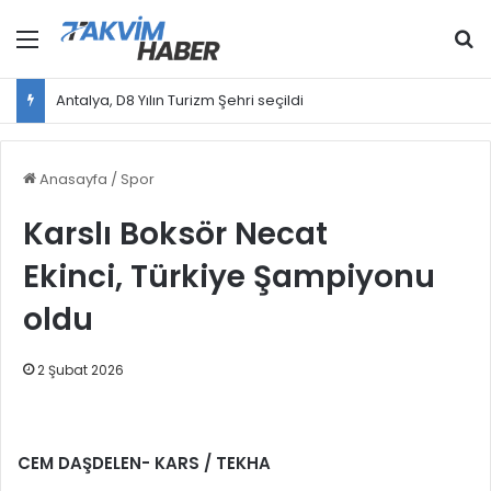
Menü
Ar
Antalya, D8 Yılın Turizm Şehri seçildi
Anasayfa
/
Spor
Karslı Boksör Necat
Ekinci, Türkiye Şampiyonu
oldu
2 Şubat 2026
CEM DAŞDELEN- KARS / TEKHA