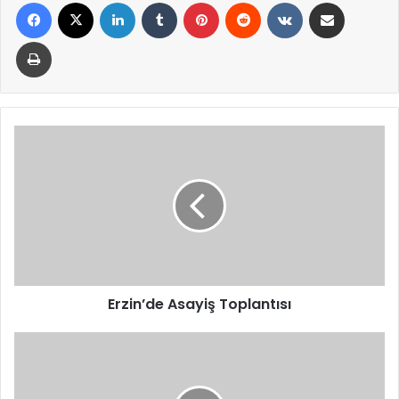
Facebook
X
LinkedIn
Tumblr
Pinterest
Reddit
VKontakte
E-Posta ile paylaş
Yazdır
Erzin’de
Asayiş
Toplantısı
Erzin’de Asayiş Toplantısı
Cumhurbaşkanı
Erdoğan,
Suudi
Arabistan