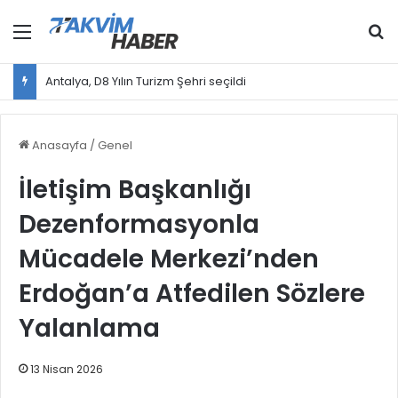
Menü
Ar
Antalya, D8 Yılın Turizm Şehri seçildi
Anasayfa
/
Genel
İletişim Başkanlığı
Dezenformasyonla
Mücadele Merkezi’nden
Erdoğan’a Atfedilen Sözlere
Yalanlama
13 Nisan 2026