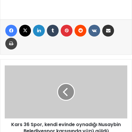
Facebook
X
LinkedIn
Tumblr
Pinterest
Reddit
VKontakte
E-Posta ile paylaş
Yazdır
Kars
36
Spor,
kendi
evinde
oynadığı
Nusaybin
Belediyespor
karşısında
yüzü
Kars 36 Spor, kendi evinde oynadığı Nusaybin
güldü
Belediyespor karşısında yüzü güldü