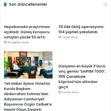
Son Güncellenenler
Hepsiburada araştırması
30 ilde DEAŞ operasyonu:
açıkladı: Güneş koruyucu
104 şüpheli yakalandı
satışları yüzde 50 arttı
1 saat önce
44 dakika önce
Dünyanın en büyük 3’üncü
vinç gemisi ‘SAIPEM 7000’,
1915 Çanakkale
Köprüsü’nün altından
Tek Haber Ajansı Yönetim
geçti
Kurulu Başkanı
4 saat önce
Abdurrahim Solmaz’dan
Adıyaman Cumhuriyet
Başsavcısı Özgür Celbek’e
Hayırlı Olsun Ziyareti