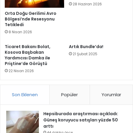
28 Haziran 2026
Orta Doğu Gerilimi Avro
Bölgesi’nde Resesyonu
Tetikledi
8 Nisan 2026
Ticaret Bakanı Bolat,
Artık Bundle’da!
Kosova Başbakan
21 Şubat 2025
Yardımcısı Damka ile
Priştine’de Görüştü
22 Nisan 2026
Son Eklenen
Popüler
Yorumlar
Hepsiburada araştırması açıkladı:
Güneş koruyucu satışları yüzde 50
arttı
44 dakika önce