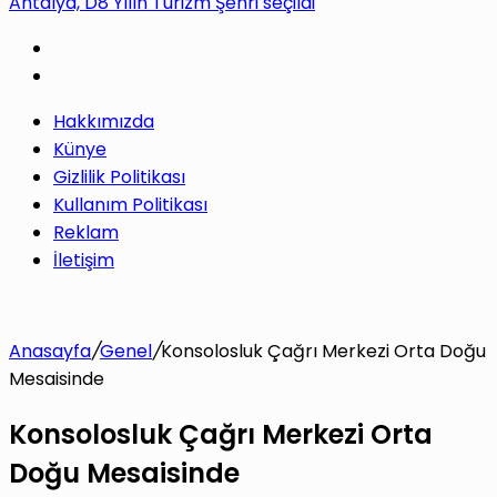
Antalya, D8 Yılın Turizm Şehri seçildi
yap
Hakkımızda
...
Künye
Gizlilik Politikası
Kullanım Politikası
Reklam
İletişim
Anasayfa
/
Genel
/
Konsolosluk Çağrı Merkezi Orta Doğu
Mesaisinde
Konsolosluk Çağrı Merkezi Orta
Doğu Mesaisinde