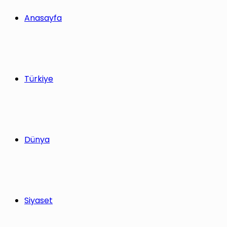
yap
Anasayfa
...
Türkiye
Dünya
Siyaset