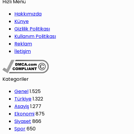
Hızlı Menü
Hakkımızda
Künye
Gizlilik Politikası
Kullanım Politikası
Reklam
İletişim
Kategoriler
Genel
1.525
Türkiye
1.322
Asayiş
1.277
Ekonomi
875
Siyaset
866
Spor
650