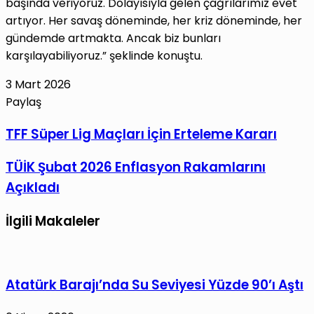
başında veriyoruz. Dolayısıyla gelen çağrılarımız evet
artıyor. Her savaş döneminde, her kriz döneminde, her
gündemde artmakta. Ancak biz bunları
karşılayabiliyoruz.” şeklinde konuştu.
3 Mart 2026
Paylaş
Facebook
X
LinkedIn
Tumblr
Pinterest
Reddit
VKontakte
E-
Yazdır
TFF
TFF Süper Lig Maçları İçin Erteleme Kararı
Posta
Süper
ile
TÜİK
TÜİK Şubat 2026 Enflasyon Rakamlarını
Lig
paylaş
Şubat
Maçları
Açıkladı
2026
İçin
Enflasyon
Erteleme
İlgili Makaleler
Rakamlarını
Kararı
Açıkladı
Atatürk Barajı’nda Su Seviyesi Yüzde 90’ı Aştı