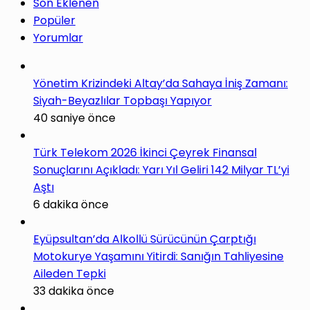
Son Eklenen
Popüler
Yorumlar
Yönetim Krizindeki Altay’da Sahaya İniş Zamanı:
Siyah-Beyazlılar Topbaşı Yapıyor
40 saniye önce
Türk Telekom 2026 İkinci Çeyrek Finansal
Sonuçlarını Açıkladı: Yarı Yıl Geliri 142 Milyar TL’yi
Aştı
6 dakika önce
Eyüpsultan’da Alkollü Sürücünün Çarptığı
Motokurye Yaşamını Yitirdi: Sanığın Tahliyesine
Aileden Tepki
33 dakika önce