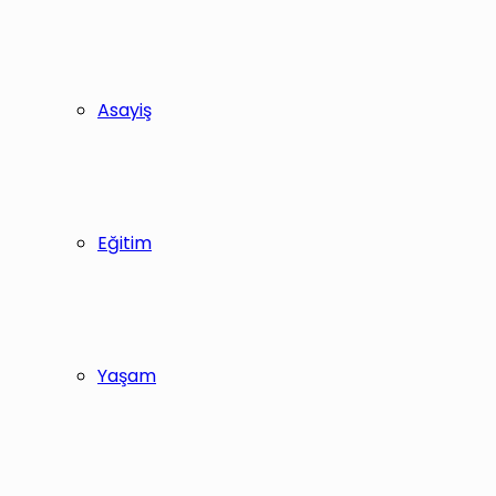
Asayiş
Eğitim
Yaşam