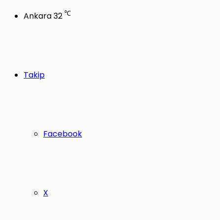
℃
Ankara
32
Takip
Facebook
X