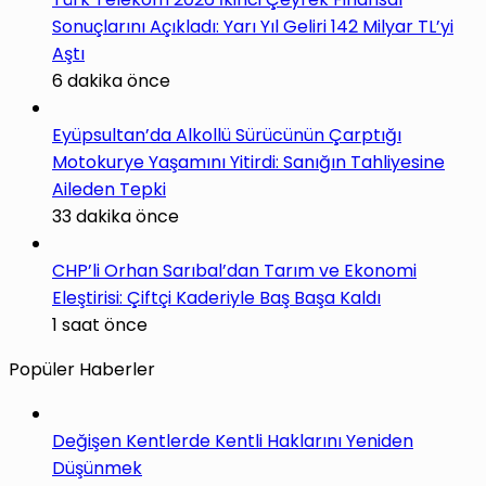
Sonuçlarını Açıkladı: Yarı Yıl Geliri 142 Milyar TL’yi
Aştı
6 dakika önce
Eyüpsultan’da Alkollü Sürücünün Çarptığı
Motokurye Yaşamını Yitirdi: Sanığın Tahliyesine
Aileden Tepki
33 dakika önce
CHP’li Orhan Sarıbal’dan Tarım ve Ekonomi
Eleştirisi: Çiftçi Kaderiyle Baş Başa Kaldı
1 saat önce
Popüler Haberler
Değişen Kentlerde Kentli Haklarını Yeniden
Düşünmek