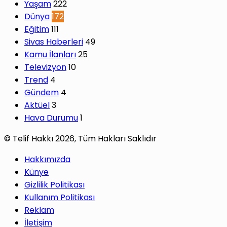
Yaşam
222
Dünya
172
Eğitim
111
Sivas Haberleri
49
Kamu İlanları
25
Televizyon
10
Trend
4
Gündem
4
Aktüel
3
Hava Durumu
1
© Telif Hakkı 2026, Tüm Hakları Saklıdır
Hakkımızda
Künye
Gizlilik Politikası
Kullanım Politikası
Reklam
İletişim