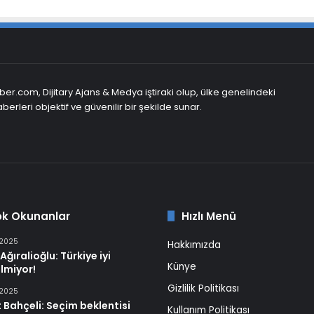
er.com, Dijitary Ajans & Medya iştiraki olup, ülke genelindeki
berleri objektif ve güvenilir bir şekilde sunar.
ok Okunanlar
Hızlı Menü
 2025
Hakkımızda
Ağıralioğlu: Türkiye iyi
Künye
lmiyor!
Gizlilik Politikası
 2025
 Bahçeli: Seçim beklentisi
Kullanım Politikası