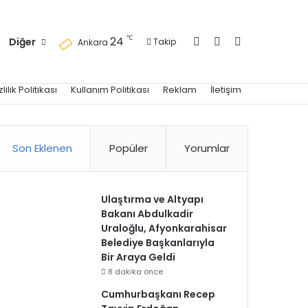
Kayıt Ol
Kenar Bölmesi
Arama yap ..
℃
24
Diğer
Takip
Ankara
zlilik Politikası
Kullanım Politikası
Reklam
İletişim
Son Eklenen
Popüler
Yorumlar
Ulaştırma ve Altyapı
Bakanı Abdulkadir
Uraloğlu, Afyonkarahisar
Belediye Başkanlarıyla
Bir Araya Geldi
8 dakika önce
Cumhurbaşkanı Recep