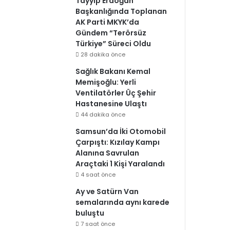
Tayyip Erdoğan
Başkanlığında Toplanan
AK Parti MKYK’da
Gündem “Terörsüz
Türkiye” Süreci Oldu
28 dakika önce
Sağlık Bakanı Kemal
Memişoğlu: Yerli
Ventilatörler Üç Şehir
Hastanesine Ulaştı
44 dakika önce
Samsun’da İki Otomobil
Çarpıştı: Kızılay Kampı
Alanına Savrulan
Araçtaki 1 Kişi Yaralandı
4 saat önce
Ay ve Satürn Van
semalarında aynı karede
buluştu
7 saat önce