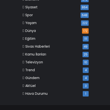
Siyaset
864
Spor
648
Yaşam
222
Dünya
172
Eğitim
111
Sivas Haberleri
49
Kamu İlanları
25
Televizyon
10
Trend
4
Gündem
4
Aktüel
3
Hava Durumu
1