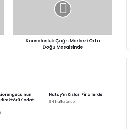
Orta
Doğu
Mesaisinde
Konsolosluk Çağrı Merkezi Orta
Doğu Mesaisinde
çiörengücü’nün
Hatay’ın Kızları Finallerde
k direktörü Sedat
4 hafta önce
u
5