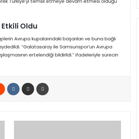
lerek Türkiye’yi temsil etmeye devam etmesi olduğu
tkili Oldu
plerin Avrupa kupalarındaki başarıları ve buna bağlı
 kaydedildi. “Galatasaray ile Samsunspor’un Avrupa
ılaşmasının ertelendiği bildirildi.” ifadeleriyle sürecin
rest
Reddit
VKontakte
E-Posta ile paylaş
Yazdır
Konsolosluk
Çağrı
Merkezi