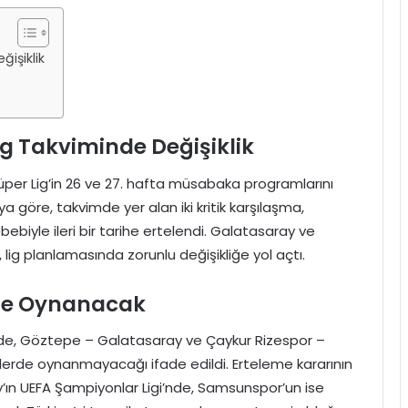
işiklik
g Takviminde Değişiklik
üper Lig’in 26 ve 27. hafta müsabaka programlarını
göre, takvimde yer alan iki kritik karşılaşma,
ebiyle ileri bir tarihe ertelendi. Galatasaray ve
lig planlamasında zorunlu değişikliğe yol açtı.
ihte Oynanacak
ede, Göztepe – Galatasaray ve Çaykur Rizespor –
lerde oynanmayacağı ifade edildi. Erteleme kararının
ın UEFA Şampiyonlar Ligi’nde, Samsunspor’un ise