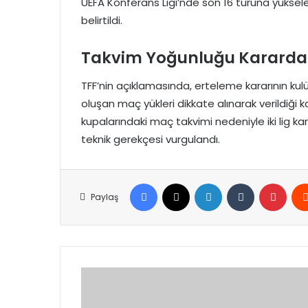
UEFA Konferans Ligi’nde son 16 turuna yükse
belirtildi.
Takvim Yoğunluğu Kararda E
TFF’nin açıklamasında, erteleme kararının kulü
oluşan maç yükleri dikkate alınarak verildiği
kupalarındaki maç takvimi nedeniyle iki lig karş
teknik gerekçesi vurgulandı.
Facebook
X
LinkedIn
Tumblr
Pinte
Paylaş
Avrupa’da
Doğal
Gaz