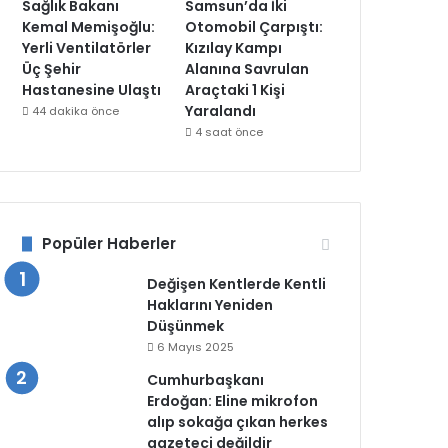
Sağlık Bakanı
Samsun’da İki
Kemal Memişoğlu:
Otomobil Çarpıştı:
Yerli Ventilatörler
Kızılay Kampı
Üç Şehir
Alanına Savrulan
Hastanesine Ulaştı
Araçtaki 1 Kişi
Yaralandı
44 dakika önce
4 saat önce
Popüler Haberler
Değişen Kentlerde Kentli
Haklarını Yeniden
Düşünmek
6 Mayıs 2025
Cumhurbaşkanı
Erdoğan: Eline mikrofon
alıp sokağa çıkan herkes
gazeteci değildir