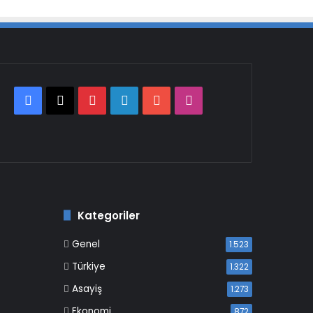
Facebook
X
Pinterest
LinkedIn
YouTube
Instagram
Kategoriler
Genel
1.523
Türkiye
1.322
Asayiş
1.273
Ekonomi
872