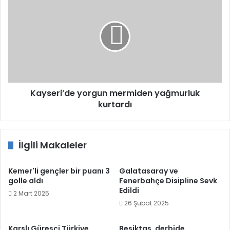
yorgun
mermiden
yağmurluk
kurtardı
Kayseri’de yorgun mermiden yağmurluk
kurtardı
İlgili Makaleler
Kemer'li gençler bir puanı 3
Galatasaray ve
golle aldı
Fenerbahçe Disipline Sevk
Edildi
2 Mart 2025
26 Şubat 2025
Karslı Güreşçi Türkiye
Beşiktaş, derbide