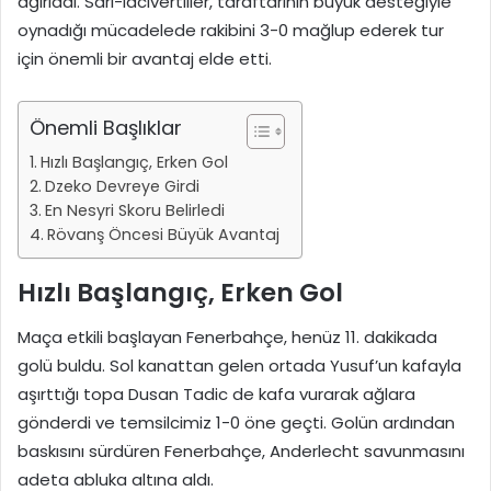
ağırladı. Sarı-lacivertliler, taraftarının büyük desteğiyle
oynadığı mücadelede rakibini 3-0 mağlup ederek tur
için önemli bir avantaj elde etti.
Önemli Başlıklar
Hızlı Başlangıç, Erken Gol
Dzeko Devreye Girdi
En Nesyri Skoru Belirledi
Rövanş Öncesi Büyük Avantaj
Hızlı Başlangıç, Erken Gol
Maça etkili başlayan Fenerbahçe, henüz 11. dakikada
golü buldu. Sol kanattan gelen ortada Yusuf’un kafayla
aşırttığı topa Dusan Tadic de kafa vurarak ağlara
gönderdi ve temsilcimiz 1-0 öne geçti. Golün ardından
baskısını sürdüren Fenerbahçe, Anderlecht savunmasını
adeta abluka altına aldı.