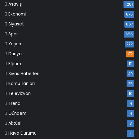
Asayiş
1.281
Ekonomi
876
Siyaset
867
Spor
656
Yaşam
222
Dünya
172
Eğitim
111
Sivas Haberleri
49
Kamu İlanları
25
Televizyon
10
Trend
4
Gündem
4
Aktüel
3
Hava Durumu
1