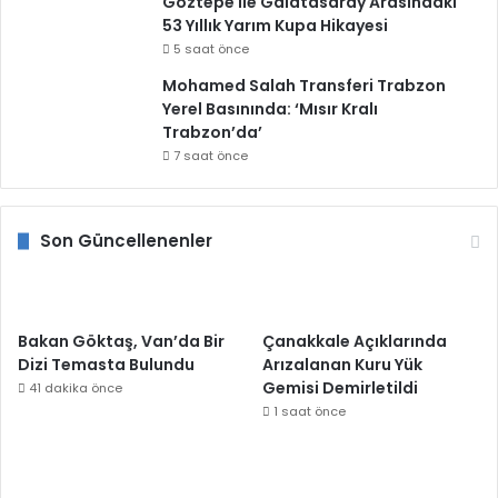
Göztepe ile Galatasaray Arasındaki
53 Yıllık Yarım Kupa Hikayesi
5 saat önce
Mohamed Salah Transferi Trabzon
Yerel Basınında: ‘Mısır Kralı
Trabzon’da’
7 saat önce
Son Güncellenenler
Bakan Göktaş, Van’da Bir
Çanakkale Açıklarında
Dizi Temasta Bulundu
Arızalanan Kuru Yük
Gemisi Demirletildi
41 dakika önce
1 saat önce