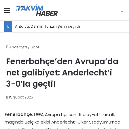
Menü
Ar
Antalya, D8 Yılın Turizm Şehri seçildi
Anasayfa
/
Spor
Fenerbahçe’den Avrupa’da
net galibiyet: Anderlecht’i
3-0’la geçti!
15 Şubat 2025
Fenerbahçe
, UEFA Avrupa Ligi son 16 play-off turu ilk
maçında Belçika ekibi Anderlecht’i Ülker Stadyumu’nda