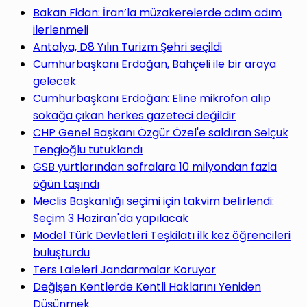
yap
Bakan Fidan: İran’la müzakerelerde adım adım
ilerlenmeli
Antalya, D8 Yılın Turizm Şehri seçildi
Cumhurbaşkanı Erdoğan, Bahçeli ile bir araya
gelecek
...
Cumhurbaşkanı Erdoğan: Eline mikrofon alıp
sokağa çıkan herkes gazeteci değildir
CHP Genel Başkanı Özgür Özel'e saldıran Selçuk
Tengioğlu tutuklandı
GSB yurtlarından sofralara 10 milyondan fazla
öğün taşındı
Meclis Başkanlığı seçimi için takvim belirlendi:
Seçim 3 Haziran'da yapılacak
Model Türk Devletleri Teşkilatı ilk kez öğrencileri
buluşturdu
Ters Laleleri Jandarmalar Koruyor
Değişen Kentlerde Kentli Haklarını Yeniden
Düşünmek