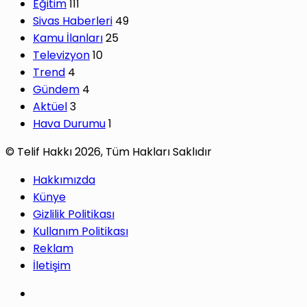
Eğitim
111
Sivas Haberleri
49
Kamu İlanları
25
Televizyon
10
Trend
4
Gündem
4
Aktüel
3
Hava Durumu
1
© Telif Hakkı 2026, Tüm Hakları Saklıdır
Hakkımızda
Künye
Gizlilik Politikası
Kullanım Politikası
Reklam
İletişim
Facebook