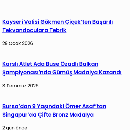
Derin
Yıl
Deniz
Dönümü
Sondajı
Mesajı
Kayseri Valisi Gökmen Çiçek’ten Başarılı
Başlıyor
Tekvandoculara Tebrik
29 Ocak 2026
Karslı Atlet Ada Buse Özadlı Balkan
Şampiyonası’nda Gümüş Madalya Kazandı
8 Temmuz 2026
Bursa’dan 9 Yaşındaki Ömer Asaf’tan
Singapur’da Çifte Bronz Madalya
2 gün önce