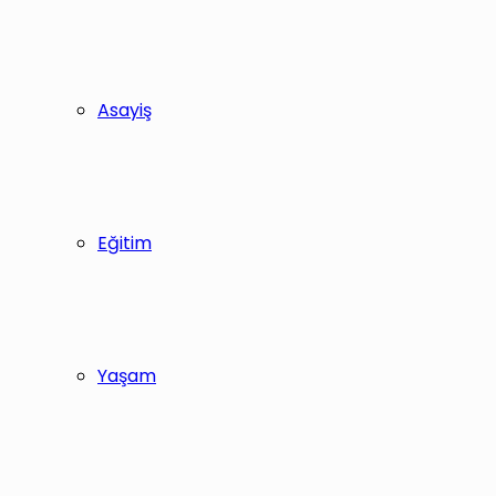
Asayiş
Eğitim
Yaşam