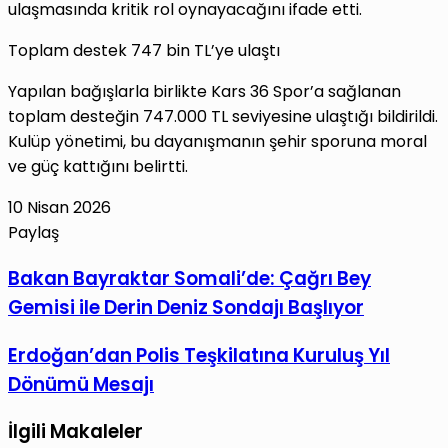
ulaşmasında kritik rol oynayacağını ifade etti.
Toplam destek 747 bin TL’ye ulaştı
Yapılan bağışlarla birlikte Kars 36 Spor’a sağlanan
toplam desteğin 747.000 TL seviyesine ulaştığı bildirildi.
Kulüp yönetimi, bu dayanışmanın şehir sporuna moral
ve güç kattığını belirtti.
10 Nisan 2026
Paylaş
Facebook
X
LinkedIn
Tumblr
Pinterest
Reddit
VKontakte
E-
Yazdır
Bakan
Bakan Bayraktar Somali’de: Çağrı Bey
Posta
Bayraktar
Gemisi ile Derin Deniz Sondajı Başlıyor
ile
Somali’de:
paylaş
Çağrı
Erdoğan’dan
Erdoğan’dan Polis Teşkilatına Kuruluş Yıl
Bey
Polis
Dönümü Mesajı
Gemisi
Teşkilatına
ile
Kuruluş
İlgili Makaleler