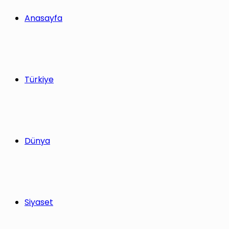
yap
Anasayfa
...
Türkiye
Dünya
Siyaset