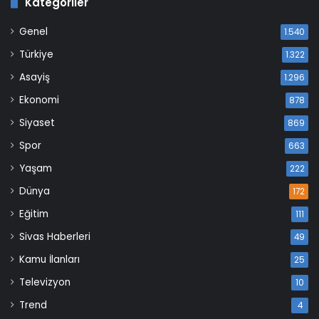
Kategoriler
Genel
1.540
Türkiye
1.322
Asayiş
1.296
Ekonomi
878
Siyaset
869
Spor
663
Yaşam
222
Dünya
172
Eğitim
111
Sivas Haberleri
49
Kamu İlanları
25
Televizyon
10
Trend
4