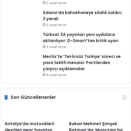
2 saat önce
Adana’da kahvehaneye silahlı saldırı:
3 yaralı
2 saat önce
Türksat 3A yayınları yeni uydulara
aktarılıyor: D-Smart’tan kritik uyarı
3 saat önce
Meclis’te ‘Terörsüz Türkiye’ süreci ve
yasa teklifi mesaisi: Partilerden
çarpıcı açıklamalar
4 saat önce
Son Güncellenenler
Antalya’da motosikleti
Bakan Mehmet Şimşek
devrilen genç hayatını
Batman’da: Muazzam bir