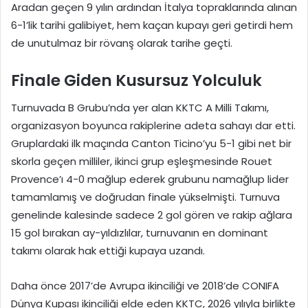
Aradan geçen 9 yılın ardından İtalya topraklarında alınan
6-1’lik tarihi galibiyet, hem kaçan kupayı geri getirdi hem
de unutulmaz bir rövanş olarak tarihe geçti.
Finale Giden Kusursuz Yolculuk
Turnuvada B Grubu’nda yer alan KKTC A Milli Takımı,
organizasyon boyunca rakiplerine adeta sahayı dar etti.
Gruplardaki ilk maçında Canton Ticino’yu 5-1 gibi net bir
skorla geçen milliler, ikinci grup eşleşmesinde Rouet
Provence’ı 4-0 mağlup ederek grubunu namağlup lider
tamamlamış ve doğrudan finale yükselmişti. Turnuva
genelinde kalesinde sadece 2 gol gören ve rakip ağlara
15 gol bırakan ay-yıldızlılar, turnuvanın en dominant
takımı olarak hak ettiği kupaya uzandı.
Daha önce 2017’de Avrupa ikinciliği ve 2018’de CONIFA
Dünya Kupası ikinciliği elde eden KKTC, 2026 yılıyla birlikte