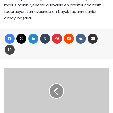
makus talihini yenerek dünyanın en prestijli bağımsız
federasyon turnuvasında en büyük kupanın sahibi
olmayı başardı.
Facebook
X
LinkedIn
Tumblr
Pinterest
Reddit
VKontakte
E-Posta ile paylaş
Yazdır
Diyarbakır’da
Nevzat
Bahtiyar’ın
Yakınlarının
Da
Karıştığı
Kavgada
Gözaltına