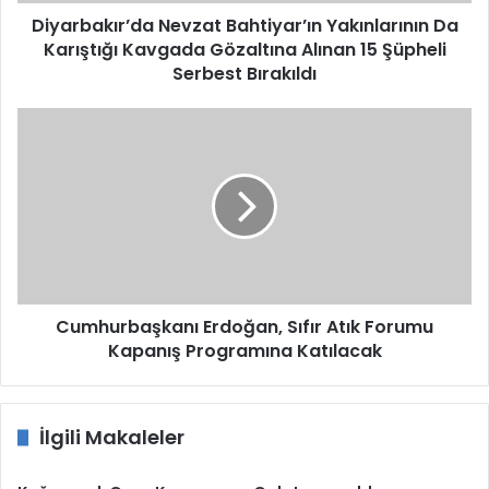
Alınan
15
Diyarbakır’da Nevzat Bahtiyar’ın Yakınlarının Da
Şüpheli
Karıştığı Kavgada Gözaltına Alınan 15 Şüpheli
Serbest
Serbest Bırakıldı
Bırakıldı
Cumhurbaşkanı
Erdoğan,
Sıfır
Atık
Forumu
Kapanış
Programına
Katılacak
Cumhurbaşkanı Erdoğan, Sıfır Atık Forumu
Kapanış Programına Katılacak
İlgili Makaleler