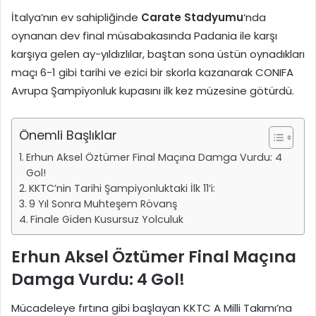
İtalya’nın ev sahipliğinde
Carate Stadyumu
‘nda
oynanan dev final müsabakasında Padania ile karşı
karşıya gelen ay-yıldızlılar, baştan sona üstün oynadıkları
maçı 6-1 gibi tarihi ve ezici bir skorla kazanarak CONIFA
Avrupa Şampiyonluk kupasını ilk kez müzesine götürdü.
Önemli Başlıklar
Erhun Aksel Öztümer Final Maçına Damga Vurdu: 4
Gol!
KKTC’nin Tarihi Şampiyonluktaki İlk 11’i:
9 Yıl Sonra Muhteşem Rövanş
Finale Giden Kusursuz Yolculuk
Erhun Aksel Öztümer Final Maçına
Damga Vurdu: 4 Gol!
Mücadeleye fırtına gibi başlayan KKTC A Milli Takımı’na