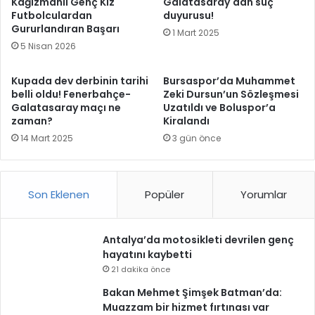
Kağızmanlı Genç Kız
Galatasaray'dan suç
Futbolculardan
duyurusu!
Gururlandıran Başarı
1 Mart 2025
5 Nisan 2026
Kupada dev derbinin tarihi
Bursaspor’da Muhammet
belli oldu! Fenerbahçe-
Zeki Dursun’un Sözleşmesi
Galatasaray maçı ne
Uzatıldı ve Boluspor’a
zaman?
Kiralandı
14 Mart 2025
3 gün önce
Son Eklenen
Popüler
Yorumlar
Antalya’da motosikleti devrilen genç
hayatını kaybetti
21 dakika önce
Bakan Mehmet Şimşek Batman’da:
Muazzam bir hizmet fırtınası var