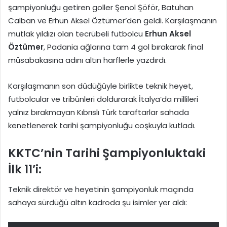
şampiyonluğu getiren goller Şenol Şöför, Batuhan
Calban ve Erhun Aksel Öztümer’den geldi. Karşılaşmanın
mutlak yıldızı olan tecrübeli futbolcu
Erhun Aksel
Öztümer
, Padania ağlarına tam 4 gol bırakarak final
müsabakasına adını altın harflerle yazdırdı.
Karşılaşmanın son düdüğüyle birlikte teknik heyet,
futbolcular ve tribünleri doldurarak İtalya’da millileri
yalnız bırakmayan Kıbrıslı Türk taraftarlar sahada
kenetlenerek tarihi şampiyonluğu coşkuyla kutladı.
KKTC’nin Tarihi Şampiyonluktaki
İlk 11’i:
Teknik direktör ve heyetinin şampiyonluk maçında
sahaya sürdüğü altın kadroda şu isimler yer aldı: