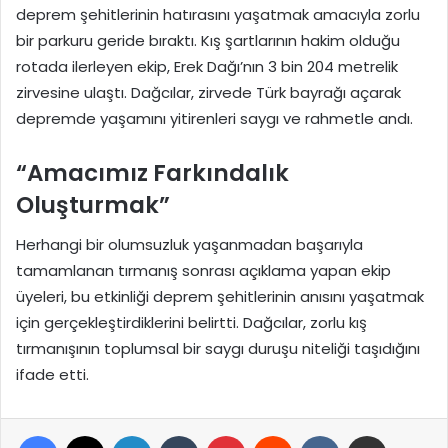
deprem şehitlerinin hatırasını yaşatmak amacıyla zorlu
bir parkuru geride bıraktı. Kış şartlarının hakim olduğu
rotada ilerleyen ekip, Erek Dağı’nın 3 bin 204 metrelik
zirvesine ulaştı. Dağcılar, zirvede Türk bayrağı açarak
depremde yaşamını yitirenleri saygı ve rahmetle andı.
“Amacımız Farkındalık
Oluşturmak”
Herhangi bir olumsuzluk yaşanmadan başarıyla
tamamlanan tırmanış sonrası açıklama yapan ekip
üyeleri, bu etkinliği deprem şehitlerinin anısını yaşatmak
için gerçekleştirdiklerini belirtti. Dağcılar, zorlu kış
tırmanışının toplumsal bir saygı duruşu niteliği taşıdığını
ifade etti.
Facebook
X
LinkedIn
Tumblr
Pinterest
Reddit
VKontakte
E-Posta ile paylaş