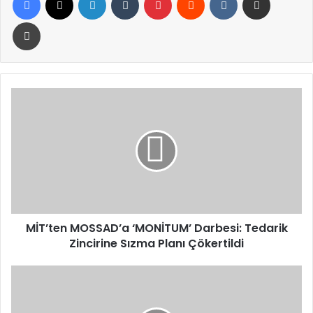
Yazdır
MİT’ten
MOSSAD’a
‘MONİTUM’
Darbesi:
Tedarik
Zincirine
Sızma
Planı
Çökertildi
MİT’ten MOSSAD’a ‘MONİTUM’ Darbesi: Tedarik
Zincirine Sızma Planı Çökertildi
Merkez
Bankası
Yılın