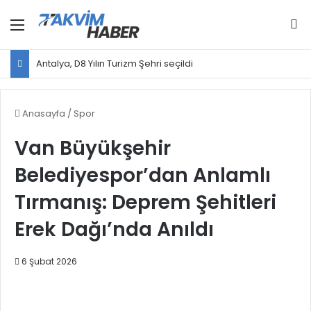
Menü
Ar
Antalya, D8 Yılın Turizm Şehri seçildi
Anasayfa
/
Spor
Van Büyükşehir
Belediyespor’dan Anlamlı
Tırmanış: Deprem Şehitleri
Erek Dağı’nda Anıldı
6 Şubat 2026