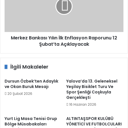
İlk
Enflasyon
Raporunu
12
Şubat’ta
Açıklayacak
Merkez Bankası Yılın İlk Enflasyon Raporunu 12
Şubat’ta Açıklayacak
İlgili Makaleler
Dursun Özbek’ten Adaylık
Yalova’da 13. Geleneksel
ve Okan Buruk Mesajı
Yeşilay Bisiklet Turu Ve
Spor Şenliği Coşkuyla
20 Şubat 2026
Gerçekleşti
16 Haziran 2026
Yurt Lig Masa Tenisi Grup
ALTINTAŞSPOR KULÜBÜ
Bölge Müsabakaları
YÖNETİCİ VE FUTBOLCULARI