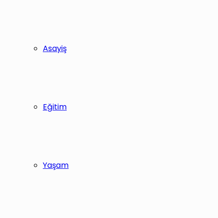
Asayiş
Eğitim
Yaşam