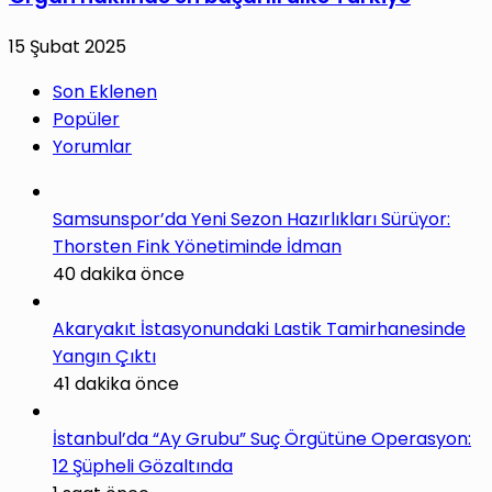
15 Şubat 2025
Son Eklenen
Popüler
Yorumlar
Samsunspor’da Yeni Sezon Hazırlıkları Sürüyor:
Thorsten Fink Yönetiminde İdman
40 dakika önce
Akaryakıt İstasyonundaki Lastik Tamirhanesinde
Yangın Çıktı
41 dakika önce
İstanbul’da “Ay Grubu” Suç Örgütüne Operasyon:
12 Şüpheli Gözaltında