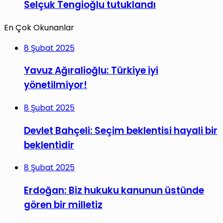
Selçuk Tengioğlu tutuklandı
En Çok Okunanlar
8 Şubat 2025
Yavuz Ağıralioğlu: Türkiye iyi
yönetilmiyor!
8 Şubat 2025
Devlet Bahçeli: Seçim beklentisi hayali bir
beklentidir
8 Şubat 2025
Erdoğan: Biz hukuku kanunun üstünde
gören bir milletiz