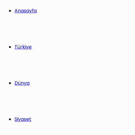
yap
Anasayfa
...
Türkiye
Dünya
Siyaset