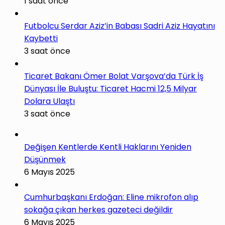
1 saat önce
Futbolcu Serdar Aziz’in Babası Sadri Aziz Hayatını
Kaybetti
3 saat önce
Ticaret Bakanı Ömer Bolat Varşova’da Türk İş
Dünyası İle Buluştu: Ticaret Hacmi 12,5 Milyar
Dolara Ulaştı
3 saat önce
Değişen Kentlerde Kentli Haklarını Yeniden
Düşünmek
6 Mayıs 2025
Cumhurbaşkanı Erdoğan: Eline mikrofon alıp
sokağa çıkan herkes gazeteci değildir
6 Mayıs 2025