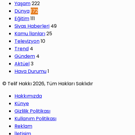
Yaşam
222
Dünya
172
Eğitim
111
Sivas Haberleri
49
Kamu İlanları
25
Televizyon
10
Trend
4
Gündem
4
Aktüel
3
Hava Durumu
1
© Telif Hakkı 2026, Tüm Hakları Saklıdır
Hakkımızda
Künye
Gizlilik Politikası
Kullanım Politikası
Reklam
İletişim