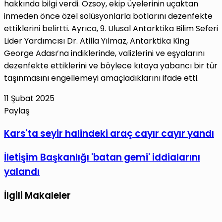
hakkında bilgi verdi. Özsoy, ekip üyelerinin uçaktan
inmeden önce özel solüsyonlarla botlarını dezenfekte
ettiklerini belirtti. Ayrıca, 9. Ulusal Antarktika Bilim Seferi
Lider Yardımcısı Dr. Atilla Yılmaz, Antarktika King
George Adası’na indiklerinde, valizlerini ve eşyalarını
dezenfekte ettiklerini ve böylece kıtaya yabancı bir tür
taşınmasını engellemeyi amaçladıklarını ifade etti.
11 Şubat 2025
Paylaş
Facebook
X
LinkedIn
Tumblr
Pinterest
Reddit
VKontakte
E-
Yazdır
Kars'ta
Kars'ta seyir halindeki araç cayır cayır yandı
Posta
seyir
ile
İletişim
İletişim Başkanlığı 'batan gemi' iddialarını
halindeki
paylaş
Başkanlığı
araç
yalandı
'batan
cayır
gemi'
cayır
İlgili Makaleler
iddialarını
yandı
yalandı