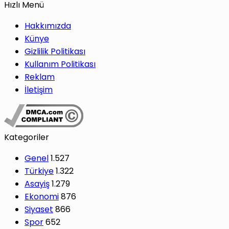
Hızlı Menü
Hakkımızda
Künye
Gizlilik Politikası
Kullanım Politikası
Reklam
İletişim
Kategoriler
Genel
1.527
Türkiye
1.322
Asayiş
1.279
Ekonomi
876
Siyaset
866
Spor
652