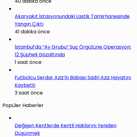
40 dakika önce
Akaryakıt İstasyonundaki Lastik Tamirhanesinde
Yangın Çıktı
41 dakika önce
İstanbul’da “Ay Grubu” Suç Örgütüne Operasyon:
12 Şüpheli Gözaltında
1 saat önce
Futbolcu Serdar Aziz’in Babası Sadri Aziz Hayatını
Kaybetti
3 saat önce
Popüler Haberler
Değişen Kentlerde Kentli Haklarını Yeniden
Düşünmek