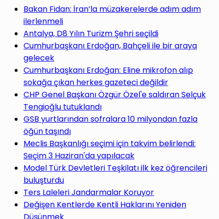
yap
Bakan Fidan: İran’la müzakerelerde adım adım
ilerlenmeli
Antalya, D8 Yılın Turizm Şehri seçildi
Cumhurbaşkanı Erdoğan, Bahçeli ile bir araya
gelecek
...
Cumhurbaşkanı Erdoğan: Eline mikrofon alıp
sokağa çıkan herkes gazeteci değildir
CHP Genel Başkanı Özgür Özel'e saldıran Selçuk
Tengioğlu tutuklandı
GSB yurtlarından sofralara 10 milyondan fazla
öğün taşındı
Meclis Başkanlığı seçimi için takvim belirlendi:
Seçim 3 Haziran'da yapılacak
Model Türk Devletleri Teşkilatı ilk kez öğrencileri
buluşturdu
Ters Laleleri Jandarmalar Koruyor
Değişen Kentlerde Kentli Haklarını Yeniden
Düşünmek