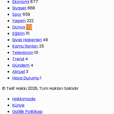
Ekonomi
877
Siyaset
868
Spor
659
Yaşam
222
Dünya
172
Eğitim
111
Sivas Haberleri
49
Kamu İlanları
25
Televizyon
10
Trend
4
Gündem
4
Aktüel
3
Hava Durumu
1
© Telif Hakkı 2026, Tüm Hakları Saklıdır
Hakkımızda
Künye
Gizlilik Politikası