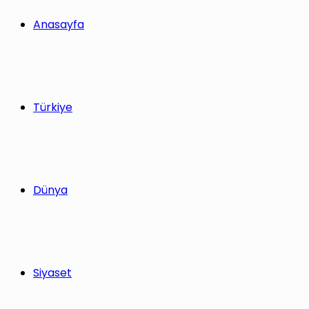
yap
Anasayfa
...
Türkiye
Dünya
Siyaset