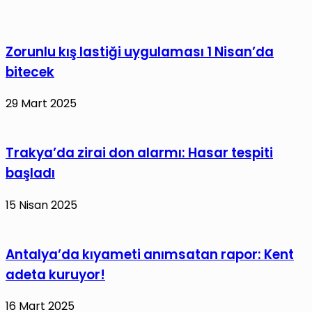
Beyaz
Kıta'ya
ayak
Zorunlu kış lastiği uygulaması 1 Nisan’da
bastı!
bitecek
29 Mart 2025
Trakya’da zirai don alarmı: Hasar tespiti
başladı
15 Nisan 2025
Antalya’da kıyameti anımsatan rapor: Kent
adeta kuruyor!
16 Mart 2025