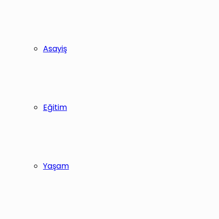
Asayiş
Eğitim
Yaşam