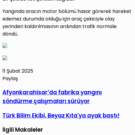
Yangında aracın motor bölümü hasar görerek hareket
edemez durumda olduğu için araç çekiciyle olay
yerinden kaldırılmasının ardından trafik normale
döndü.
11 Şubat 2025
Paylaş
Facebook
X
LinkedIn
Tumblr
Pinterest
Reddit
VKontakte
E-
Yazdır
Afyonkarahisar’da
Afyonkarahisar’da fabrika yangını
Posta
fabrika
söndürme çalışmaları sürüyor
ile
yangını
paylaş
söndürme
Türk
Türk Bilim Ekibi, Beyaz Kıta'ya ayak bastı!
çalışmaları
Bilim
sürüyor
İlgili Makaleler
Ekibi,