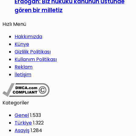
Erdoğan: Biz hukuku kanunun üstünde
gören bir milletiz
Hızlı Menü
Hakkımızda
Künye
Gizlilik Politikası
Kullanım Politikası
Reklam
İletişim
Kategoriler
Genel
1.533
Türkiye
1.322
Asayiş
1.284