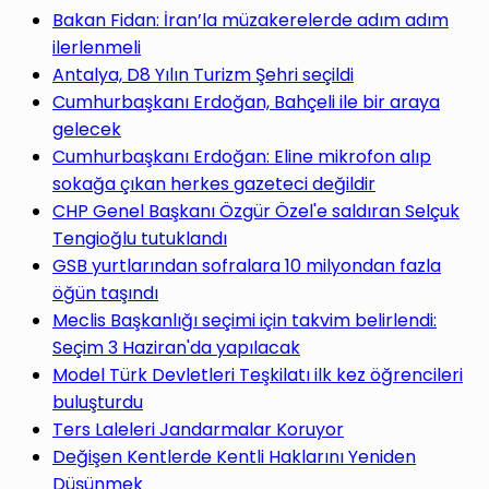
yap
Bakan Fidan: İran’la müzakerelerde adım adım
ilerlenmeli
Antalya, D8 Yılın Turizm Şehri seçildi
Cumhurbaşkanı Erdoğan, Bahçeli ile bir araya
gelecek
...
Cumhurbaşkanı Erdoğan: Eline mikrofon alıp
sokağa çıkan herkes gazeteci değildir
CHP Genel Başkanı Özgür Özel'e saldıran Selçuk
Tengioğlu tutuklandı
GSB yurtlarından sofralara 10 milyondan fazla
öğün taşındı
Meclis Başkanlığı seçimi için takvim belirlendi:
Seçim 3 Haziran'da yapılacak
Model Türk Devletleri Teşkilatı ilk kez öğrencileri
buluşturdu
Ters Laleleri Jandarmalar Koruyor
Değişen Kentlerde Kentli Haklarını Yeniden
Düşünmek