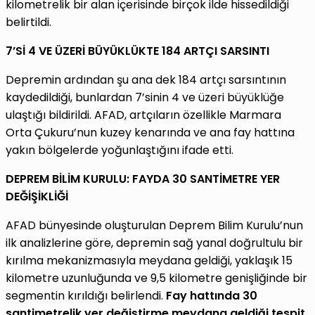
kilometrelik bir alan içerisinde birçok ilde hissedildiği
belirtildi.
7’Sİ 4 VE ÜZERİ BÜYÜKLÜKTE 184 ARTÇI SARSINTI
Depremin ardından şu ana dek 184 artçı sarsıntının
kaydedildiği, bunlardan 7’sinin 4 ve üzeri büyüklüğe
ulaştığı bildirildi. AFAD, artçıların özellikle Marmara
Orta Çukuru’nun kuzey kenarında ve ana fay hattına
yakın bölgelerde yoğunlaştığını ifade etti.
DEPREM BİLİM KURULU: FAYDA 30 SANTİMETRE YER
DEĞİŞİKLİĞİ
AFAD bünyesinde oluşturulan Deprem Bilim Kurulu’nun
ilk analizlerine göre, depremin sağ yanal doğrultulu bir
kırılma mekanizmasıyla meydana geldiği, yaklaşık 15
kilometre uzunluğunda ve 9,5 kilometre genişliğinde bir
segmentin kırıldığı belirlendi.
Fay hattında 30
santimetrelik yer değiştirme meydana geldiği tespit