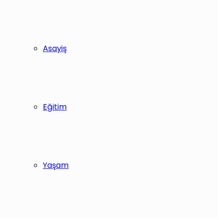
Asayiş
Eğitim
Yaşam