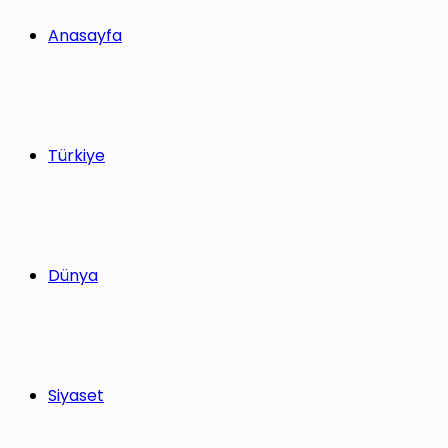
yap
Anasayfa
...
Türkiye
Dünya
Siyaset