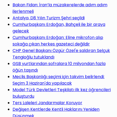
yap
Bakan Fidan: İran’la müzakerelerde adım adım
ilerlenmeli
Antalya, D8 Yılın Turizm Şehri seçildi
Cumhurbaşkanı Erdoğan, Bahçeli ile bir araya
gelecek
...
Cumhurbaşkanı Erdoğan: Eline mikrofon alıp
sokağa çıkan herkes gazeteci değildir
CHP Genel Başkanı Özgür Özel'e saldıran Selçuk
Tengioğlu tutuklandı
GSB yurtlarından sofralara 10 milyondan fazla
öğün taşındı
Meclis Başkanlığı seçimi için takvim belirlendi:
Seçim 3 Haziran'da yapılacak
Model Türk Devletleri Teşkilatı ilk kez öğrencileri
buluşturdu
Ters Laleleri Jandarmalar Koruyor
Değişen Kentlerde Kentli Haklarını Yeniden
Düşünmek