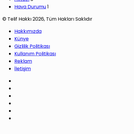
Hava Durumu
1
© Telif Hakkı 2026, Tüm Hakları Saklıdır
Hakkımızda
Künye
Gizlilik Politikası
Kullanım Politikası
Reklam
İletişim
Facebook
X
Pinterest
LinkedIn
YouTube
Instagram
Facebook
X
WhatsApp
Telegram
Başa