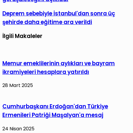
DEM
paylaş
Parti
Deprem
Deprem sebebiyle İstanbul'dan sonra üç
ile
sebebiyle
şehirde daha eğitime ara verildi
bugün
İstanbul'dan
görüşüleceğini
sonra
İlgili Makaleler
açıkladı
üç
şehirde
daha
Memur emeklilerinin aylıkları ve bayram
eğitime
ikramiyeleri hesaplara yatırıldı
ara
verildi
28 Mart 2025
Cumhurbaşkanı Erdoğan'dan Türkiye
Ermenileri Patriği Maşalyan'a mesaj
24 Nisan 2025