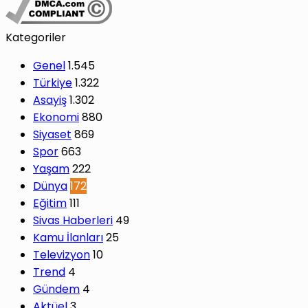
Kategoriler
Genel
1.545
Türkiye
1.322
Asayiş
1.302
Ekonomi
880
Siyaset
869
Spor
663
Yaşam
222
Dünya
172
Eğitim
111
Sivas Haberleri
49
Kamu İlanları
25
Televizyon
10
Trend
4
Gündem
4
Aktüel
3