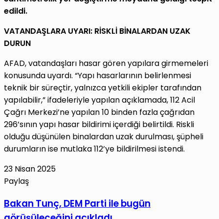
edildi.
VATANDAŞLARA UYARI: RİSKLİ BİNALARDAN UZAK
DURUN
AFAD, vatandaşları hasar gören yapılara girmemeleri
konusunda uyardı. “Yapı hasarlarının belirlenmesi
teknik bir süreçtir, yalnızca yetkili ekipler tarafından
yapılabilir,” ifadeleriyle yapılan açıklamada, 112 Acil
Çağrı Merkezi’ne yapılan 10 binden fazla çağrıdan
296’sının yapı hasar bildirimi içerdiği belirtildi. Riskli
olduğu düşünülen binalardan uzak durulması, şüpheli
durumların ise mutlaka 112’ye bildirilmesi istendi.
23 Nisan 2025
Paylaş
Facebook
X
LinkedIn
Tumblr
Pinterest
Reddit
VKontakte
E-
Yazdır
Bakan
Bakan Tunç, DEM Parti ile bugün
Posta
Tunç,
görüşüleceğini açıkladı
ile