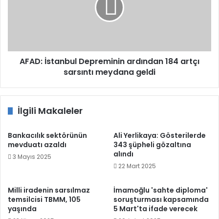
184
artçı
sarsıntı
meydana
geldi
AFAD: İstanbul Depreminin ardından 184 artçı
sarsıntı meydana geldi
İlgili Makaleler
Bankacılık sektörünün
Ali Yerlikaya: Gösterilerde
mevduatı azaldı
343 şüpheli gözaltına
alındı
3 Mayıs 2025
22 Mart 2025
Milli iradenin sarsılmaz
İmamoğlu 'sahte diploma'
temsilcisi TBMM, 105
soruşturması kapsamında
yaşında
5 Mart'ta ifade verecek