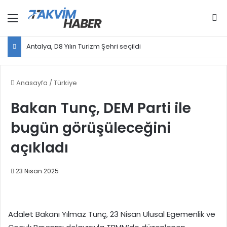
Menü
Ar
Antalya, D8 Yılın Turizm Şehri seçildi
Anasayfa
/
Türkiye
Bakan Tunç, DEM Parti ile
bugün görüşüleceğini
açıkladı
23 Nisan 2025
Adalet Bakanı Yılmaz Tunç, 23 Nisan Ulusal Egemenlik ve