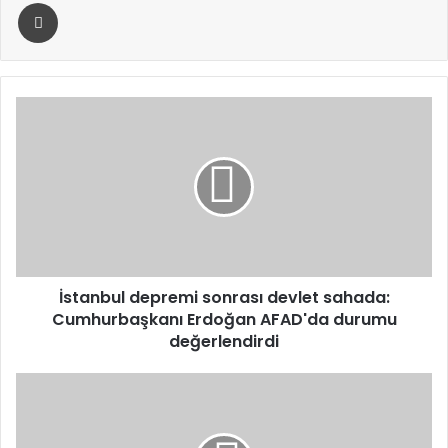
Yazdır
İstanbul
depremi
sonrası
devlet
sahada:
Cumhurbaşkanı
Erdoğan
AFAD'da
durumu
değerlendirdi
İstanbul depremi sonrası devlet sahada:
Cumhurbaşkanı Erdoğan AFAD'da durumu
değerlendirdi
AFAD:
İstanbul
Depreminin
ardından