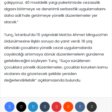
çalışıyoruz. 40 maddelik yargı paketimizde cezasızlık
algısını bitirmeye ve denetimli serbestlik uygulamalarını
daha adil hale getirmeye yönelik düzenlemeler yer
alacak.”
Tunç, İstanbul’da 15 yaşındaki Mattia Ahmet Minguzzi’nin
öldürülmesine ilişkin soruya da yanıt verdi. 18 yaş
altındaki çocuklara yönelik cezai uygulamalarda
caydırıcılığı artırmaya dönük düzenlemelerin gündeme
gelebileceğini söyleyen Tunç, “Suça sürüklenen
çocuklara yönelik düzenlemeler, çocukları korurken kamu
vicdanını da gözetecek şekilde yeniden
değerlendirilebilir” açıklamasında bulundu.
Facebook
X
LinkedIn
Tumblr
Pinterest
Reddit
VKontakte
E-Posta ile paylaş