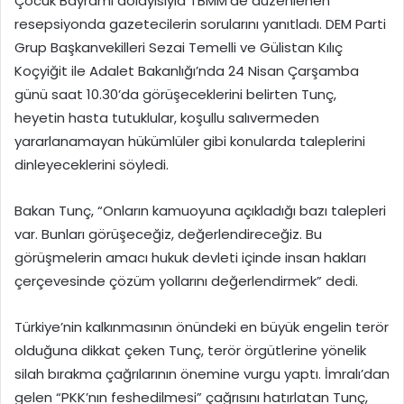
Çocuk Bayramı dolayısıyla TBMM’de düzenlenen
resepsiyonda gazetecilerin sorularını yanıtladı. DEM Parti
Grup Başkanvekilleri Sezai Temelli ve Gülistan Kılıç
Koçyiğit ile Adalet Bakanlığı’nda 24 Nisan Çarşamba
günü saat 10.30’da görüşeceklerini belirten Tunç,
heyetin hasta tutuklular, koşullu salıvermeden
yararlanamayan hükümlüler gibi konularda taleplerini
dinleyeceklerini söyledi.
Bakan Tunç, “Onların kamuoyuna açıkladığı bazı talepleri
var. Bunları görüşeceğiz, değerlendireceğiz. Bu
görüşmelerin amacı hukuk devleti içinde insan hakları
çerçevesinde çözüm yollarını değerlendirmek” dedi.
Türkiye’nin kalkınmasının önündeki en büyük engelin terör
olduğuna dikkat çeken Tunç, terör örgütlerine yönelik
silah bırakma çağrılarının önemine vurgu yaptı. İmralı’dan
gelen “PKK’nın feshedilmesi” çağrısını hatırlatan Tunç,