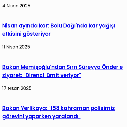
4 Nisan 2025
Nisan ayında kar: Bolu Dağı'nda kar yağışı
etkisini gösteriyor
11 Nisan 2025
Bakan Memişoğlu'ndan Sırrı Süreyya Önder'e
ziyaret: "Direnci ümit veriyor"
17 Nisan 2025
Bakan Yerlikaya: "158 kahraman polisimiz
görevini yaparken yaralandı"