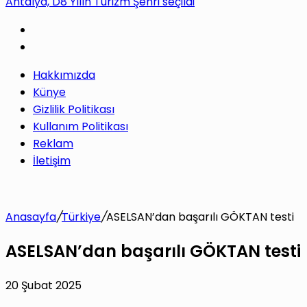
Antalya, D8 Yılın Turizm Şehri seçildi
yap
Hakkımızda
...
Künye
Gizlilik Politikası
Kullanım Politikası
Reklam
İletişim
Anasayfa
/
Türkiye
/
ASELSAN’dan başarılı GÖKTAN testi
ASELSAN’dan başarılı GÖKTAN testi
20 Şubat 2025