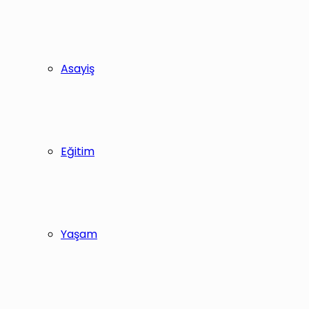
Asayiş
Eğitim
Yaşam