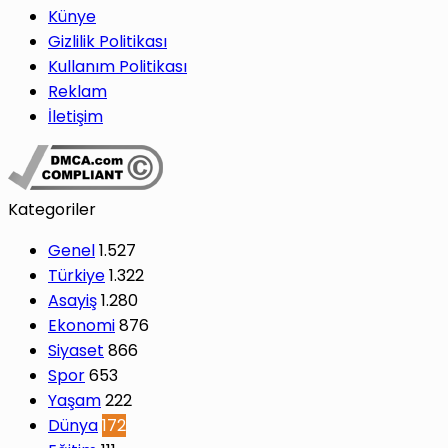
Künye
Gizlilik Politikası
Kullanım Politikası
Reklam
İletişim
Kategoriler
Genel
1.527
Türkiye
1.322
Asayiş
1.280
Ekonomi
876
Siyaset
866
Spor
653
Yaşam
222
Dünya
172