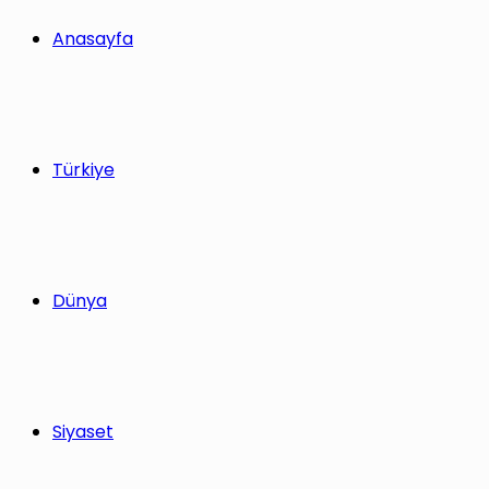
yap
Anasayfa
...
Türkiye
Dünya
Siyaset