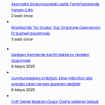
Akaryakıt İstasyonundaki Lastik Tamirhanesinde
Yangın Çıktı
2 saat önce
İstanbul’da “Ay Grubu” Suç Örgütüne Operasyon:
12 Şüpheli Gözaltında
3 saat önce
Değişen Kentlerde Kentli Haklarını Yeniden
Düşünmek
6 Mayıs 2025
Cumhurbaşkanı Erdoğan: Eline mikrofon alıp
sokağa çıkan herkes gazeteci değildir
6 Mayıs 2025
CHP Genel Başkanı Özgür Özel'e saldıran Selçuk