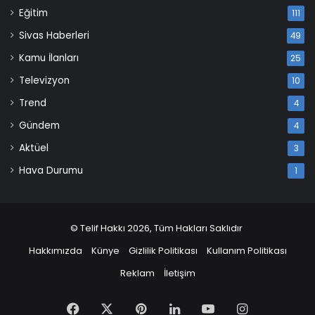
Eğitim
111
Sivas Haberleri
49
Kamu İlanları
25
Televizyon
10
Trend
4
Gündem
4
Aktüel
3
Hava Durumu
1
© Telif Hakkı 2026, Tüm Hakları Saklıdır
Hakkımızda
Künye
Gizlilik Politikası
Kullanım Politikası
Reklam
İletişim
Facebook
X
Pinterest
LinkedIn
YouTube
Instagram