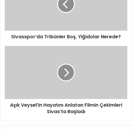
Nerede?
Sivasspor’da Tribünler Boş, Yiğidolar Nerede?
Aşık
Veysel’in
Hayatını
Anlatan
Filmin
Çekimleri
Sivas’ta
Başladı
Aşık Veysel’in Hayatını Anlatan Filmin Çekimleri
Sivas’ta Başladı