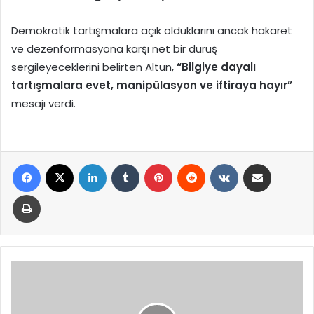
Demokratik tartışmalara açık olduklarını ancak hakaret
ve dezenformasyona karşı net bir duruş
sergileyeceklerini belirten Altun,
“Bilgiye dayalı
tartışmalara evet, manipülasyon ve iftiraya hayır”
mesajı verdi.
Facebook
X
LinkedIn
Tumblr
Pinterest
Reddit
VKontakte
E-Posta ile paylaş
Yazdır
Sivasspor’da
Tribünler
Boş,
Yiğidolar