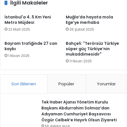
İlgili Makaleler
İstanbul'a 4..5 Km Yeni
Muğla’da hayata mola
Metro Müjdesi
Ege’ye merhaba
22 Mart 2025
26 Şubat 2025
Bayram trafiğinde 27 can
Bahçeli: "Terörsüz Türkiye
kaybı
süper güç Türkiye’nin
mukaddimesidir"
1 Nisan 2025
11 Nisan 2025
Son Eklenen
Popüler
Yorumlar
Tek Haber Ajansı Yönetim Kurulu
Başkanı Abdurrahim Solmaz’dan
Adıyaman Cumhuriyet Başsavcısı
Özgür Celbek’e Hayırlı Olsun Ziyareti
56 dakika önce