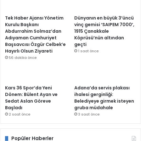
Tek Haber Ajansı Yönetim
Dünyanın en büyük 3’üncü
Kurulu Başkanı
vinç gemisi ‘SAIPEM 7000’,
Abdurrahim Solmaz’dan
1915 Çanakkale
Adıyaman Cumhuriyet
Köprüsü’nün altından
Başsavcısı Özgür Celbek’e
geçti
Hayırlı Olsun Ziyareti
1 saat önce
56 dakika önce
Kars 36 Spor’da Yeni
Adana’da servis plakası
Dönem: Bülent Ayan ve
ihalesi gerginliği:
Sedat Aslan Göreve
Belediyeye girmek isteyen
Başladı
gruba müdahale
2 saat önce
3 saat önce
Popüler Haberler