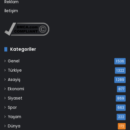
Reklam
İletişim
Kategoriler
Genel
1.536
Türkiye
1.322
Asayiş
1.289
Ekonomi
877
Siyaset
869
Spor
663
Yaşam
222
Dünya
172