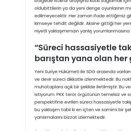
bölgede istikrar arayışına katkı sağlamak için
oldubittilerin ya da yeni denge oyunlarının
edilmeyecektir. Her zaman ifade ettiğimiz gib
kimseye tehdit değildir. Aksine gittiği her yer
niyetli yaklaşımımızın yanlış yorumlanmasın
“Süreci hassasiyetle ta
barıştan yana olan her 
Yeni Suriye Hükümeti ile SDG arasında varıla
ve devir süreci dikkatle izlenmektedir. Bu nokt
muhataplara açık bir şekilde iletilmiştir. B
istiyorum. PKK terör örgütünün temelsiz ve son
perspektifine evrilen süreci hassasiyetle taki
bu yaklaşım tabii ki en içten ve samimi bir ş
yansımalarını bizzat izlemektedir.