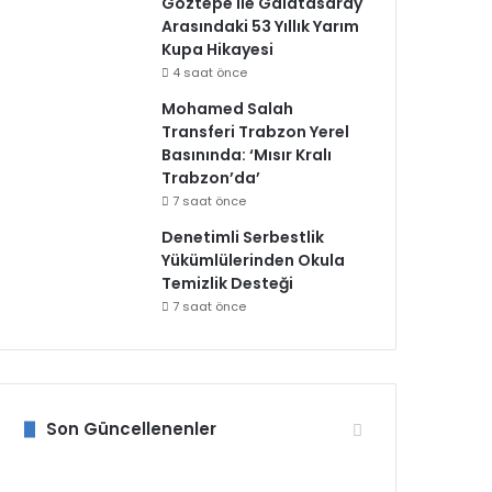
Göztepe ile Galatasaray
Arasındaki 53 Yıllık Yarım
Kupa Hikayesi
4 saat önce
Mohamed Salah
Transferi Trabzon Yerel
Basınında: ‘Mısır Kralı
Trabzon’da’
7 saat önce
Denetimli Serbestlik
Yükümlülerinden Okula
Temizlik Desteği
7 saat önce
Son Güncellenenler