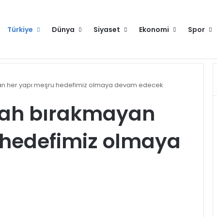
Türkiye
Dünya
Siyaset
Ekonomi
Spor
Cumhurbaşkanı Erdoğan: Eline mikrofon alıp sokağa çıkan herkes gazeteci değildir
Hakkımızda
Künye
Gi
yan her yapı meşru hedefimiz olmaya devam edecek
ilah bırakmayan
 hedefimiz olmaya