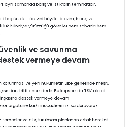
leri, aynı zamanda barış ve istikrarın teminatıdır.
ibi bugün de görevini büyük bir azim, inanç ve
rumluluk bilinciyle yürüttüğü görevler hem sahada hem
.
 güvenlik ve savunma
a destek vermeye devam
ünün korunması ve yeni hükûmetin ülke genelinde meşru
açısından kritik önemdedir. Bu kapsamda TSK olarak
in inşasına destek vermeye devam
terör örgütüne karşı mücadelemizi sürdürüyoruz.
 temaslar ve oluşturulması planlanan ortak harekat