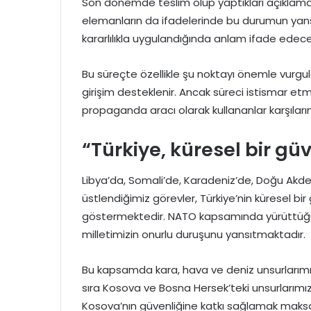
Son dönemde teslim olup yaptıkları açıklama 
elemanların da ifadelerinde bu durumun yans
kararlılıkla uygulandığında anlam ifade edecek
Bu süreçte özellikle şu noktayı önemle vurg
girişim desteklenir. Ancak süreci istismar e
propaganda aracı olarak kullananlar karşıların
“Türkiye, küresel bir güv
Libya’da, Somali’de, Karadeniz’de, Doğu Akde
üstlendiğimiz görevler, Türkiye’nin küresel bir
göstermektedir. NATO kapsamında yürüttüğümü
milletimizin onurlu duruşunu yansıtmaktadır.
Bu kapsamda kara, hava ve deniz unsurlarımızl
sıra Kosova ve Bosna Hersek’teki unsurlarım
Kosova’nın güvenliğine katkı sağlamak maksad