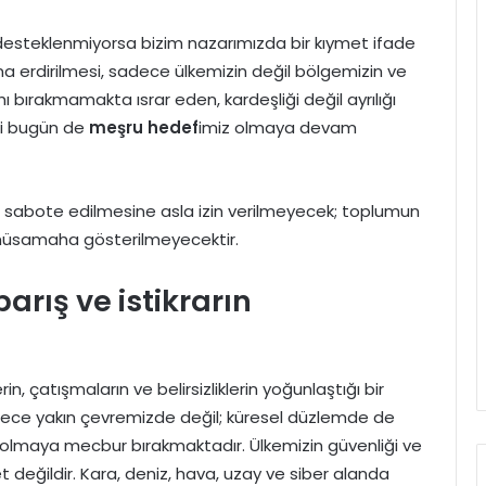
 desteklenmiyorsa bizim nazarımızda bir kıymet ifade
erdirilmesi, sadece ülkemizin değil bölgemizin ve
ı bırakmamakta ısrar eden, kardeşliği değil ayrılığı
bi bugün de
meşru hedef
imiz olmaya devam
n sabote edilmesine asla izin verilmeyecek; toplumun
 müsamaha gösterilmeyecektir.
barış ve istikrarın
 çatışmaların ve belirsizliklerin yoğunlaştığı bir
adece yakın çevremizde değil; küresel düzlemde de
tli olmaya mecbur bırakmaktadır. Ülkemizin güvenliği ve
et değildir. Kara, deniz, hava, uzay ve siber alanda