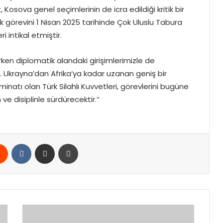
sova genel seçimlerinin de icra edildiği kritik bir
 görevini 1 Nisan 2025 tarihinde Çok Uluslu Tabura
i intikal etmiştir.
ırken diplomatik alandaki girişimlerimizle de
. Ukrayna’dan Afrika’ya kadar uzanan geniş bir
minatı olan Türk Silahlı Kuvvetleri, görevlerini bugüne
e disiplinle sürdürecektir.”
rest
Reddit
VKontakte
E-Posta ile paylaş
Yazdır
Nisanda
yoğun