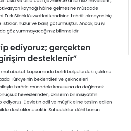
dir; asla ve asla bazı çevrelerce anlamsız heveslerin,
 motivasyon kaynağı hâline gelmesine müsaade
i Türk Silahlı Kuvvetleri kendisine tehdit olmayan hiç
e istikrar, huzur ve barış götürmüştür. Ancak, bu iyi
a da göz yummayacağımız bilinmelidir.
kip ediyoruz; gerçekten
girişim desteklenir”
n mutabakat kapsamında belirli bölgelerdeki çekilme
ada Türkiye’nin beklentileri ve çekinceleri
u vesileyle terörle mücadele konusuna da değinmek
uçsuz heveslerinden, aklıselim bir inisiyatifin
p ediyoruz. Devletin adil ve müşfik eline teslim edilen
ekilde desteklenecektir. Sahadakiler dâhil bunun