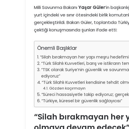
Milli Savunma Bakanı
Yaşar Güler
‘in başkanl
yurt içindeki ve sınır ötesindeki birlik komutan
gerçekleştirildi. Bakan Güler, toplantıda Tür
çektiği konuşmasında şunları ifade etti:
Önemli Başlıklar
“Silah bırakmayan her yapı meşru hedefi
“Türk Silahlı Kuvvetleri, barış ve istikrarın te
“TSK olarak Suriye’nin güvenlik ve savun
ediyoruz”
“Türk Silahlı Kuvvetleri kendisine tehdit ol
Gözden kaçırmayın
“Süreci hassasiyetle takip ediyoruz; gerçek
“Türkiye, küresel bir güvenlik sağlayıcısı”
“Silah bırakmayan her 
olmaya devam edecek