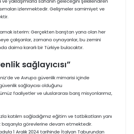
ve yaklaşımlarla sahanın geleceğini şekillendiren
ımaları izlenmektedir. Gelişmeler samimiyet ve
tir.
ulamak isterim: Gerçekten barıştan yana olan her
tmeye çalışanlar, zamana oynayanlar, bu zemini
da daima kararlı bir Türkiye bulacaktır.
enlik sağlayıcısı”
niz’de ve Avrupa güvenlik mimarisi içinde
 güvenlik sağlayıcısı olduğunu
z faaliyetler ve uluslararası barış misyonlarımız,
a katılım sağladığımız eğitim ve tatbikatların yanı
ız başarıyla görevlerine devam etmektedir.
ıyla 1 Aralık 2024 tarihinde İtalyan Taburundan