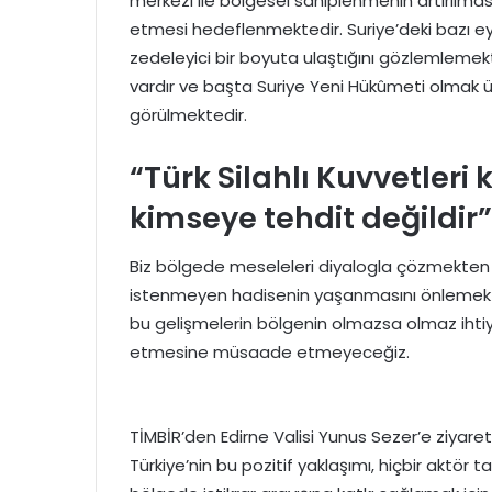
merkezi ile bölgesel sahiplenmenin artırılmas
etmesi hedeflenmektedir. Suriye’deki bazı eyl
zedeleyici bir boyuta ulaştığını gözlemlemek
vardır ve başta Suriye Yeni Hükûmeti olmak 
görülmektedir.
“Türk Silahlı Kuvvetleri
kimseye tehdit değildir”
Biz bölgede meseleleri diyalogla çözmekten 
istenmeyen hadisenin yaşanmasını önlemektir.
bu gelişmelerin bölgenin olmazsa olmaz ihtiy
etmesine müsaade etmeyeceğiz.
TİMBİR’den Edirne Valisi Yunus Sezer’e ziyare
Türkiye’nin bu pozitif yaklaşımı, hiçbir aktör 