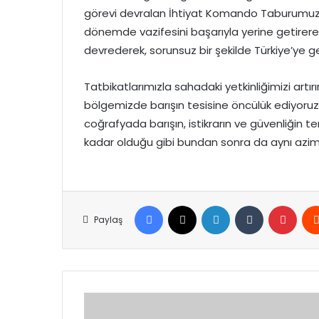
görevi devralan İhtiyat Komando Taburumuz, Ko
dönemde vazifesini başarıyla yerine getirerek
devrederek, sorunsuz bir şekilde Türkiye’ye ger
Tatbikatlarımızla sahadaki yetkinliğimizi artır
bölgemizde barışın tesisine öncülük ediyoruz
coğrafyada barışın, istikrarın ve güvenliğin te
kadar olduğu gibi bundan sonra da aynı azim v
Facebook
X
LinkedIn
Tumblr
Pinte
Paylaş
KKTC
ekonomisine