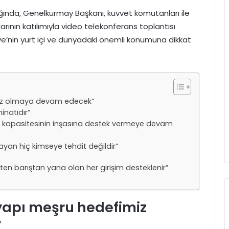
ığında, Genelkurmay Başkanı, kuvvet komutanları ile
larının katılımıyla video telekonferans toplantısı
kiye’nin yurt içi ve dünyadaki önemli konumuna dikkat
miz olmaya devam edecek”
minatıdır”
ma kapasitesinin inşasına destek vermeye devam
mayan hiç kimseye tehdit değildir”
ten barıştan yana olan her girişim desteklenir”
yapı meşru hedefimiz
”