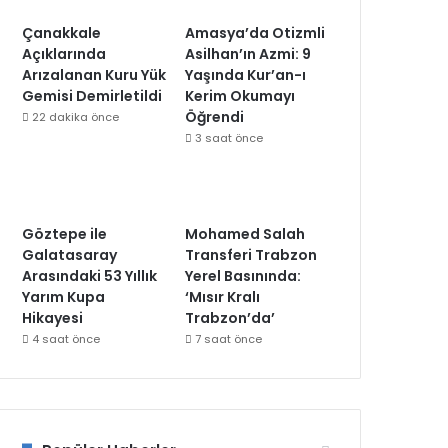
Çanakkale
Amasya’da Otizmli
Açıklarında
Asilhan’ın Azmi: 9
Arızalanan Kuru Yük
Yaşında Kur’an-ı
Gemisi Demirletildi
Kerim Okumayı
Öğrendi
22 dakika önce
3 saat önce
Göztepe ile
Mohamed Salah
Galatasaray
Transferi Trabzon
Arasındaki 53 Yıllık
Yerel Basınında:
Yarım Kupa
‘Mısır Kralı
Hikayesi
Trabzon’da’
4 saat önce
7 saat önce