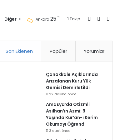
Kayıt Ol
Kenar Bölmesi
Arama yap ..
℃
25
Diğer
Takip
Ankara
zlilik Politikası
Kullanım Politikası
Reklam
İletişim
Son Eklenen
Popüler
Yorumlar
Çanakkale Açıklarında
Arızalanan Kuru Yük
Gemisi Demirletildi
22 dakika önce
Amasya’da Otizmli
Asilhan’ın Azmi: 9
Yaşında Kur’an-ı Kerim
Okumayı Öğrendi
3 saat önce