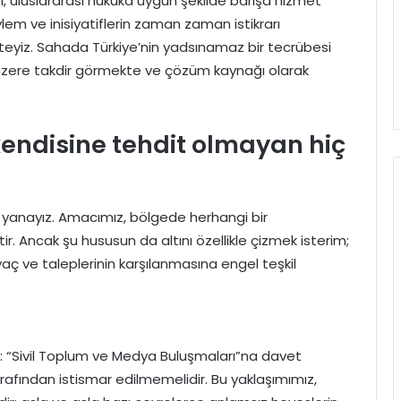
ı, uluslararası hukuka uygun şekilde barışa hizmet
em ve inisiyatiflerin zaman zaman istikrarı
teyiz. Sahada Türkiye’nin yadsınamaz bir tecrübesi
üzere takdir görmekte ve çözüm kaynağı olarak
 kendisine tehdit olmayan hiç
yanayız. Amacımız, bölgede herhangi bir
 Ancak şu hususun da altını özellikle çizmek isterim;
aç ve taleplerinin karşılanmasına engel teşkil
t: “Sivil Toplum ve Medya Buluşmaları”na davet
tarafından istismar edilmemelidir. Bu yaklaşımımız,