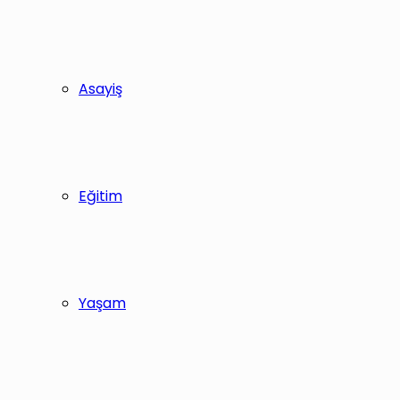
Asayiş
Eğitim
Yaşam