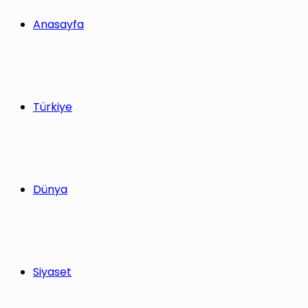
yap
Anasayfa
...
Türkiye
Dünya
Siyaset