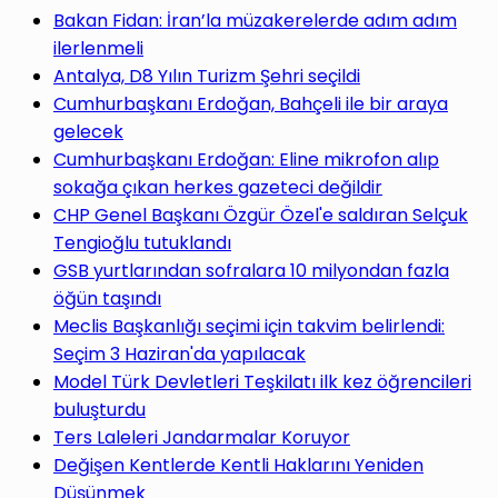
yap
Bakan Fidan: İran’la müzakerelerde adım adım
ilerlenmeli
Antalya, D8 Yılın Turizm Şehri seçildi
Cumhurbaşkanı Erdoğan, Bahçeli ile bir araya
gelecek
...
Cumhurbaşkanı Erdoğan: Eline mikrofon alıp
sokağa çıkan herkes gazeteci değildir
CHP Genel Başkanı Özgür Özel'e saldıran Selçuk
Tengioğlu tutuklandı
GSB yurtlarından sofralara 10 milyondan fazla
öğün taşındı
Meclis Başkanlığı seçimi için takvim belirlendi:
Seçim 3 Haziran'da yapılacak
Model Türk Devletleri Teşkilatı ilk kez öğrencileri
buluşturdu
Ters Laleleri Jandarmalar Koruyor
Değişen Kentlerde Kentli Haklarını Yeniden
Düşünmek