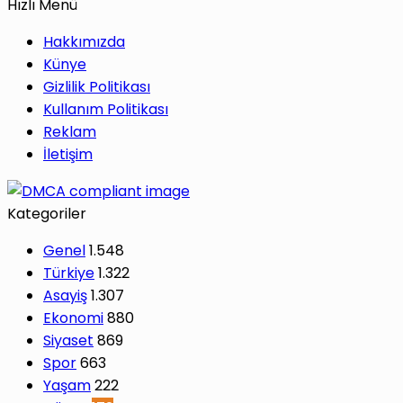
Hızlı Menü
Hakkımızda
Künye
Gizlilik Politikası
Kullanım Politikası
Reklam
İletişim
Kategoriler
Genel
1.548
Türkiye
1.322
Asayiş
1.307
Ekonomi
880
Siyaset
869
Spor
663
Yaşam
222