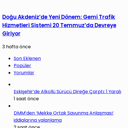
Doğu Akdeniz’de Yeni Dönem: Gemi Trafik
Hizmetleri Sistemi 20 Temmuz’da Devreye
Giriyor
3 hafta önce
Son Eklenen
Popüler
Yorumlar
Eskişehir’de Alkollü Sürücü Direğe Çarptı: 1 Yaralı
1 saat önce
DMM’den ‘Mekke Ortak Savunma Anlaşması’
iddialarına yalanlama
2 saat önce