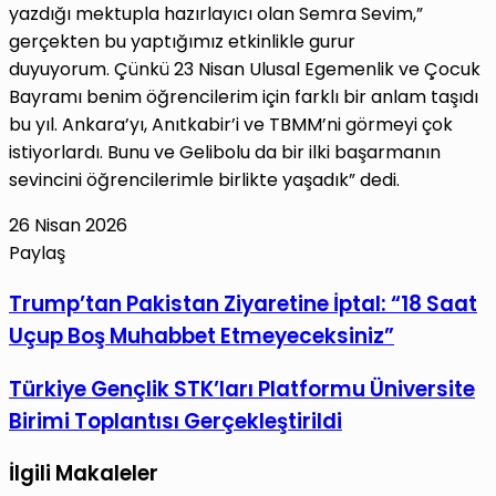
yazdığı mektupla hazırlayıcı olan Semra Sevim,”
gerçekten bu yaptığımız etkinlikle gurur
duyuyorum. Çünkü 23 Nisan Ulusal Egemenlik ve Çocuk
Bayramı benim öğrencilerim için farklı bir anlam taşıdı
bu yıl. Ankara’yı, Anıtkabir’i ve TBMM’ni görmeyi çok
istiyorlardı. Bunu ve Gelibolu da bir ilki başarmanın
sevincini öğrencilerimle birlikte yaşadık” dedi.
26 Nisan 2026
Paylaş
Facebook
X
LinkedIn
Tumblr
Pinterest
Reddit
VKontakte
E-
Yazdır
Trump’tan
Trump’tan Pakistan Ziyaretine İptal: “18 Saat
Posta
Pakistan
Uçup Boş Muhabbet Etmeyeceksiniz”
ile
Ziyaretine
paylaş
İptal:
Türkiye
Türkiye Gençlik STK’ları Platformu Üniversite
“18
Gençlik
Birimi Toplantısı Gerçekleştirildi
Saat
STK’ları
Uçup
Platformu
İlgili Makaleler
Boş