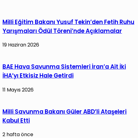
Üniversite
Muhabbet
Birimi
Etmeyeceksiniz”
Toplantısı
Milli Eğitim Bakanı Yusuf Tekin’den Fetih Ruhu
Gerçekleştirildi
Yarışmaları Ödül Töreni’nde Açıklamalar
19 Haziran 2026
BAE Hava Savunma Sistemleri İran’a Ait İki
İHA’yı Etkisiz Hale Getirdi
11 Mayıs 2026
Milli Savunma Bakanı Güler ABD’li Ataşeleri
Kabul Etti
2 hafta önce