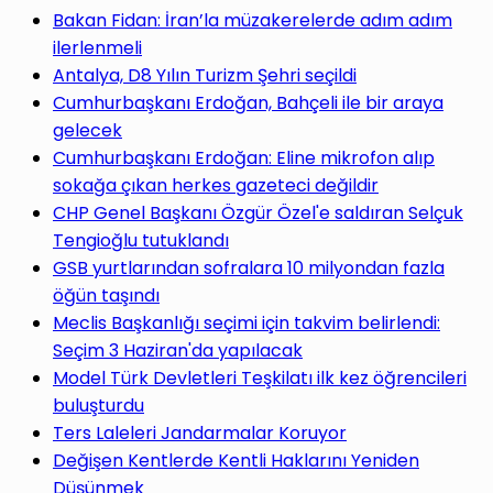
yap
Bakan Fidan: İran’la müzakerelerde adım adım
ilerlenmeli
Antalya, D8 Yılın Turizm Şehri seçildi
Cumhurbaşkanı Erdoğan, Bahçeli ile bir araya
gelecek
...
Cumhurbaşkanı Erdoğan: Eline mikrofon alıp
sokağa çıkan herkes gazeteci değildir
CHP Genel Başkanı Özgür Özel'e saldıran Selçuk
Tengioğlu tutuklandı
GSB yurtlarından sofralara 10 milyondan fazla
öğün taşındı
Meclis Başkanlığı seçimi için takvim belirlendi:
Seçim 3 Haziran'da yapılacak
Model Türk Devletleri Teşkilatı ilk kez öğrencileri
buluşturdu
Ters Laleleri Jandarmalar Koruyor
Değişen Kentlerde Kentli Haklarını Yeniden
Düşünmek