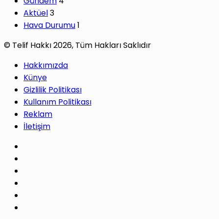
Gündem
4
Aktüel
3
Hava Durumu
1
© Telif Hakkı 2026, Tüm Hakları Saklıdır
Hakkımızda
Künye
Gizlilik Politikası
Kullanım Politikası
Reklam
İletişim
Facebook
X
Pinterest
LinkedIn
YouTube
Instagram