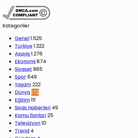
Kategoriler
Genel
1.525
Türkiye
1.322
Asayiş
1.276
Ekonomi
874
Siyaset
865
Spor
649
Yaşam
222
Dünya
172
Eğitim
111
Sivas Haberleri
49
Kamu İlanları
25
Televizyon
10
Trend
4