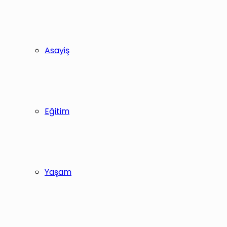
Asayiş
Eğitim
Yaşam