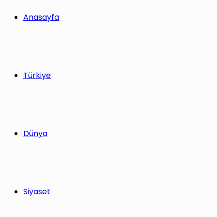
yap
Anasayfa
...
Türkiye
Dünya
Siyaset